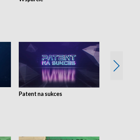
Patent na sukces
Rolnictwo w 