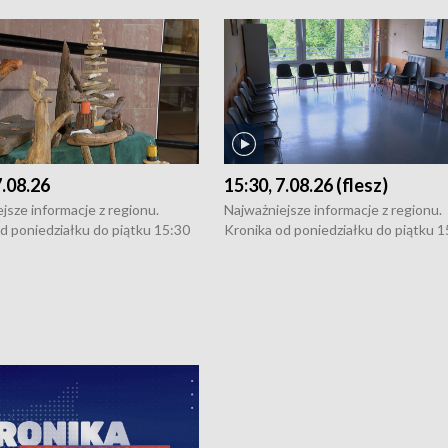
7.08.26
15:30, 7.08.26 (flesz)
jsze informacje z regionu.
Najważniejsze informacje z regionu.
d poniedziałku do piątku 15:30
Kronika od poniedziałku do piątku 1
16:30 (+ rozmowa), 18:30, 21:30.
(flesz), 16:30 (+ rozmowa), 18:30, 21
y i święta 15:30 i 16:30
W weekendy i święta 15:30 i 16:30
8:30 i 21:30. Dziennikarze czekają
(flesz), 18:30 i 21:30. Dziennikarze c
a zgłoszenia: Szczecin - tel. 91-
na Państwa zgłoszenia: Szczecin - te
0, Koszalin - tel. 94-34-50-054,
4 8-10-400, Koszalin - tel. 94-34-50
ronika@tvp.pl.
e-mail: kronika@tvp.pl.