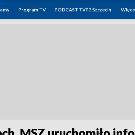
ramy
Program TV
PODCAST TVP3 Szczecin
Więce
h. MSZ uruchomiło infol