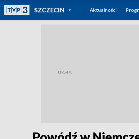
POWRÓT DO
SZCZECIN
Aktualności
Prog
TVP REGIONY
Powódź w Niemczec