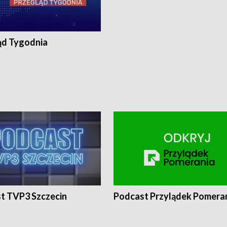
ąd Tygodnia
t TVP3 Szczecin
Podcast Przylądek Pomera