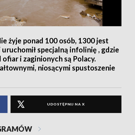
e żyje ponad 100 osób, 1300 jest
uruchomił specjalną infolinię , gdzie
ofiar i zaginionych są Polacy.
ałtownymi, niosącymi spustoszenie
UDOSTĘPNIJ NA X
OGRAMÓW