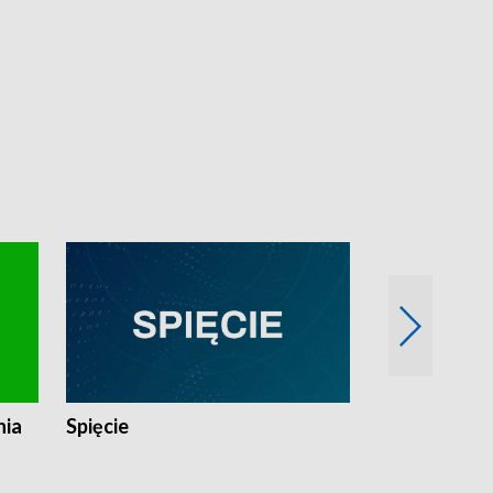
nia
Spięcie
Niedziałkow