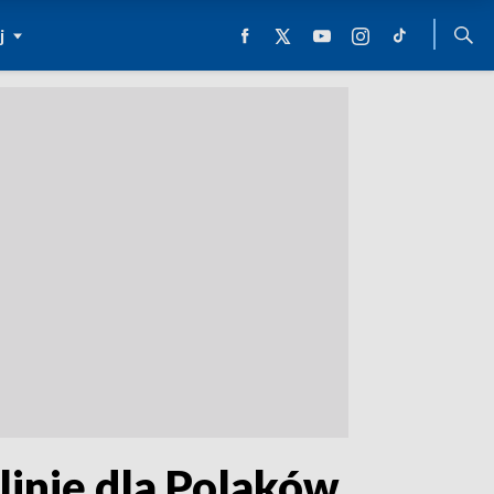
j
inię dla Polaków