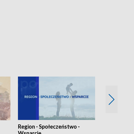
Region - Społeczeństwo -
Bez Barier
Wsparcie