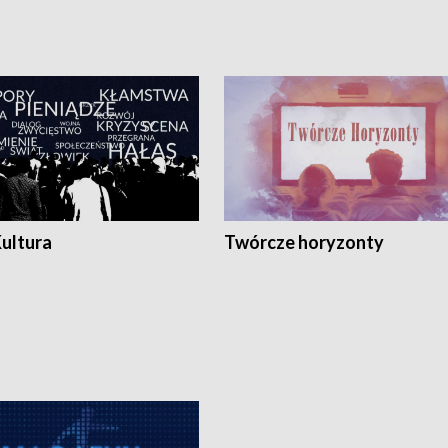
Kultura
Twórcze horyzonty