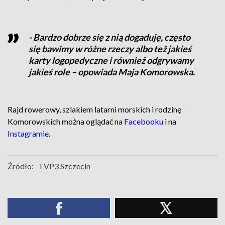
- Bardzo dobrze się z nią dogaduję, często
się bawimy w różne rzeczy albo też jakieś
karty logopedyczne i również odgrywamy
jakieś role – opowiada Maja Komorowska.
Rajd rowerowy, szlakiem latarni morskich i rodzinę
Komorowskich można oglądać na
Facebooku
i na
Instagramie
.
Źródło:
TVP3 Szczecin