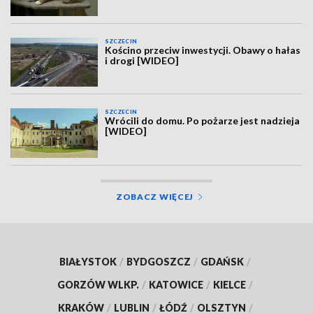
SZCZECIN
Kościno przeciw inwestycji. Obawy o hałas
i drogi [WIDEO]
SZCZECIN
Wrócili do domu. Po pożarze jest nadzieja
[WIDEO]
ZOBACZ WIĘCEJ
BIAŁYSTOK
/
BYDGOSZCZ
/
GDAŃSK
/
GORZÓW WLKP.
/
KATOWICE
/
KIELCE
/
KRAKÓW
/
LUBLIN
/
ŁÓDŹ
/
OLSZTYN
/