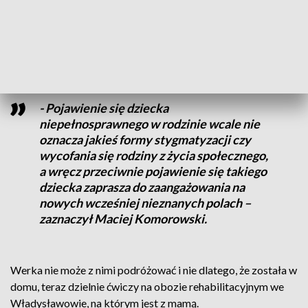
W tej wyprawie nie tylko o zwiedzanie chodzi szczerze
przyznają, że w ten sposób chcieli zwrócić uwagę innych, ale
nie na siebie, na swoją młodszą siostrę. 4-letnia Werka
urodziła się z zespołem Downa.
- Pojawienie się dziecka
niepełnosprawnego w rodzinie wcale nie
oznacza jakieś formy stygmatyzacji czy
wycofania się rodziny z życia społecznego,
a wręcz przeciwnie pojawienie się takiego
dziecka zaprasza do zaangażowania na
nowych wcześniej nieznanych polach –
zaznaczył Maciej Komorowski.
Werka nie może z nimi podróżować i nie dlatego, że została w
domu, teraz dzielnie ćwiczy na obozie rehabilitacyjnym we
Władysławowie, na którym jest z mamą.