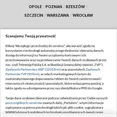
OPOLE
/
POZNAŃ
/
RZESZÓW
/
SZCZECIN
/
WARSZAWA
/
WROCŁAW
Szanujemy Twoją prywatność
Dołącz do nas:
Kliknij "Akceptuję i przechodzę do serwisu", aby wyrazić zgody na
korzystanie z technologii automatycznego śledzenia i zbierania danych,
TVP
dostęp do informacji na Twoim urządzeniu końcowym i ich
Abonament TVP
przechowywanie oraz na przetwarzanie Twoich danych osobowych przez
Regulamin TVP
nas, czyli Telewizję Polską S.A. w likwidacji (zwaną dalej również „TVP”),
Emisja w TVP
Polityka prywatności
Zaufanych Partnerów z IAB* (1201 firm)
oraz pozostałych
Zaufanych
Partnerów TVP (93 firm)
, w celach marketingowych (w tym do
Centrum informacji TVP
Moje zgody
zautomatyzowanego dopasowania reklam do Twoich zainteresowań i
mierzenia ich skuteczności) i pozostałych, które wskazujemy poniżej, a
Naziemna Telewizja Cyfrowa
Pomoc
także zgody na udostępnianie przez nas identyfikatora PPID do Google.
Sklep TVP
Biuro reklamy
Twoje dane osobowe zbierane podczas odwiedzania przez Ciebie naszych
Rada Programowa
Kontakt
poszczególnych serwisów
zwanych dalej „Portalem”, w tym informacje
zapisywane za pomocą technologii takich jak: pliki cookie, sygnalizatory
System NOS
WWW lub innych podobnych technologii umożliwiających świadczenie
dopasowanych i bezpiecznych usług, personalizację treści oraz reklam,