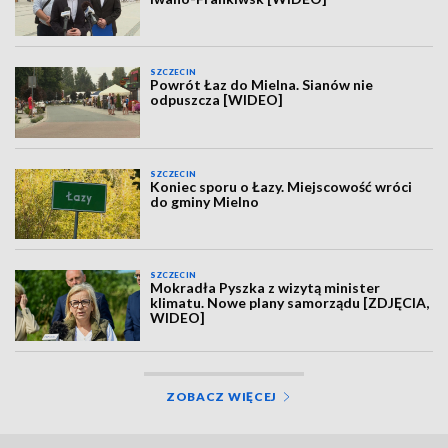
SZCZECIN
Powrót Łaz do Mielna. Sianów nie
odpuszcza [WIDEO]
SZCZECIN
Koniec sporu o Łazy. Miejscowość wróci
do gminy Mielno
SZCZECIN
Mokradła Pyszka z wizytą minister
klimatu. Nowe plany samorządu [ZDJĘCIA,
WIDEO]
ZOBACZ WIĘCEJ