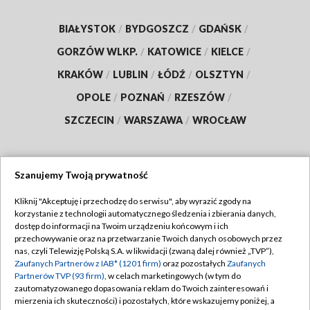
BIAŁYSTOK
/
BYDGOSZCZ
/
GDAŃSK
/
GORZÓW WLKP.
/
KATOWICE
/
KIELCE
/
KRAKÓW
/
LUBLIN
/
ŁÓDŹ
/
OLSZTYN
/
OPOLE
/
POZNAŃ
/
RZESZÓW
/
SZCZECIN
/
WARSZAWA
/
WROCŁAW
Szanujemy Twoją prywatność
Dołącz do nas:
Kliknij "Akceptuję i przechodzę do serwisu", aby wyrazić zgody na
korzystanie z technologii automatycznego śledzenia i zbierania danych,
TVP
dostęp do informacji na Twoim urządzeniu końcowym i ich
Abonament TVP
przechowywanie oraz na przetwarzanie Twoich danych osobowych przez
Regulamin TVP
nas, czyli Telewizję Polską S.A. w likwidacji (zwaną dalej również „TVP”),
Emisja w TVP
Polityka prywatności
Zaufanych Partnerów z IAB* (1201 firm)
oraz pozostałych
Zaufanych
Partnerów TVP (93 firm)
, w celach marketingowych (w tym do
Centrum informacji TVP
Moje zgody
zautomatyzowanego dopasowania reklam do Twoich zainteresowań i
mierzenia ich skuteczności) i pozostałych, które wskazujemy poniżej, a
Naziemna Telewizja Cyfrowa
Pomoc