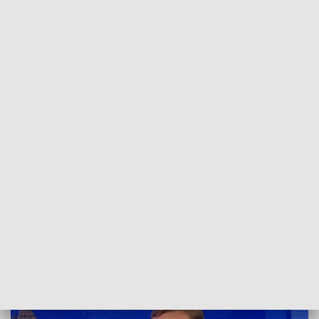
POWRÓT DO
SZCZECIN
TVP REGIONY
Plan na czwartą falę pandemii. Rozmowa
ze Zbigniewem Boguckim [WIDEO]
2021-07-17
ms