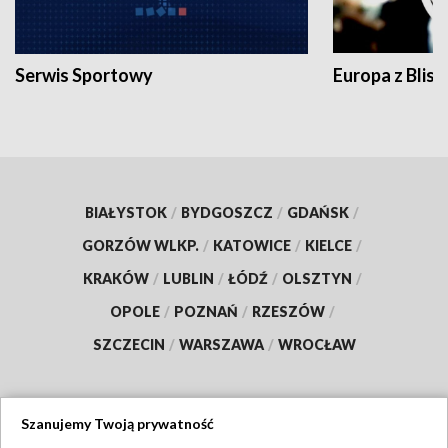
Serwis Sportowy
Europa z Blisk
BIAŁYSTOK
/
BYDGOSZCZ
/
GDAŃSK
/
GORZÓW WLKP.
/
KATOWICE
/
KIELCE
/
KRAKÓW
/
LUBLIN
/
ŁÓDŹ
/
OLSZTYN
/
OPOLE
/
POZNAŃ
/
RZESZÓW
/
SZCZECIN
/
WARSZAWA
/
WROCŁAW
Szanujemy Twoją prywatność
Dołącz do nas: