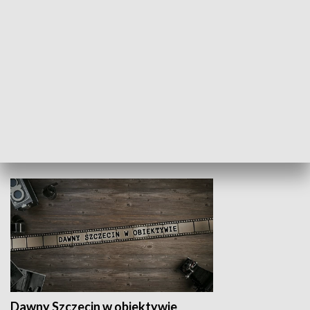
Z indeksem w ręku
Droga po suk
HISTORIA
Dawny Szczecin w obiektywie