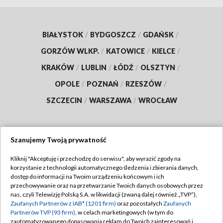
BIAŁYSTOK
/
BYDGOSZCZ
/
GDAŃSK
/
GORZÓW WLKP.
/
KATOWICE
/
KIELCE
/
KRAKÓW
/
LUBLIN
/
ŁÓDŹ
/
OLSZTYN
/
OPOLE
/
POZNAŃ
/
RZESZÓW
/
SZCZECIN
/
WARSZAWA
/
WROCŁAW
Szanujemy Twoją prywatność
Dołącz do nas:
Kliknij "Akceptuję i przechodzę do serwisu", aby wyrazić zgody na
korzystanie z technologii automatycznego śledzenia i zbierania danych,
TVP
dostęp do informacji na Twoim urządzeniu końcowym i ich
Abonament TVP
przechowywanie oraz na przetwarzanie Twoich danych osobowych przez
Regulamin TVP
nas, czyli Telewizję Polską S.A. w likwidacji (zwaną dalej również „TVP”),
Emisja w TVP
Polityka prywatności
Zaufanych Partnerów z IAB* (1201 firm)
oraz pozostałych
Zaufanych
Partnerów TVP (93 firm)
, w celach marketingowych (w tym do
Centrum informacji TVP
Moje zgody
zautomatyzowanego dopasowania reklam do Twoich zainteresowań i