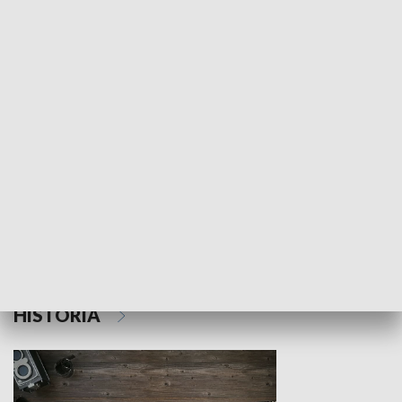
NAUKA I EDUKACJA
Z indeksem w ręku
Droga po suk
HISTORIA