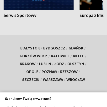
Serwis Sportowy
Europa z Blisk
BIAŁYSTOK
/
BYDGOSZCZ
/
GDAŃSK
/
GORZÓW WLKP.
/
KATOWICE
/
KIELCE
/
KRAKÓW
/
LUBLIN
/
ŁÓDŹ
/
OLSZTYN
/
OPOLE
/
POZNAŃ
/
RZESZÓW
/
SZCZECIN
/
WARSZAWA
/
WROCŁAW
Szanujemy Twoją prywatność
Dołącz do nas: