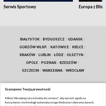
Serwis Sportowy
Europa z Blisk
BIAŁYSTOK
/
BYDGOSZCZ
/
GDAŃSK
/
GORZÓW WLKP.
/
KATOWICE
/
KIELCE
/
KRAKÓW
/
LUBLIN
/
ŁÓDŹ
/
OLSZTYN
/
OPOLE
/
POZNAŃ
/
RZESZÓW
/
SZCZECIN
/
WARSZAWA
/
WROCŁAW
Szanujemy Twoją prywatność
Dołącz do nas:
Kliknij "Akceptuję i przechodzę do serwisu", aby wyrazić zgody na
korzystanie z technologii automatycznego śledzenia i zbierania danych,
TVP