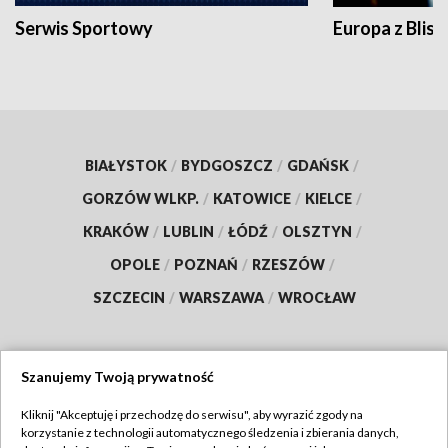
Serwis Sportowy
Europa z Blisk
BIAŁYSTOK
/
BYDGOSZCZ
/
GDAŃSK
/
GORZÓW WLKP.
/
KATOWICE
/
KIELCE
/
KRAKÓW
/
LUBLIN
/
ŁÓDŹ
/
OLSZTYN
/
OPOLE
/
POZNAŃ
/
RZESZÓW
/
SZCZECIN
/
WARSZAWA
/
WROCŁAW
Szanujemy Twoją prywatność
Dołącz do nas:
Kliknij "Akceptuję i przechodzę do serwisu", aby wyrazić zgody na
korzystanie z technologii automatycznego śledzenia i zbierania danych,
TVP