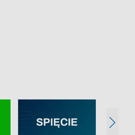
e-mail: kronika@tvp.pl.
e-mail: kronika@t