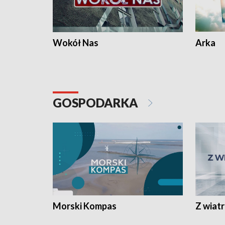
Wokół Nas
Arka
GOSPODARKA
Morski Kompas
Z wiat