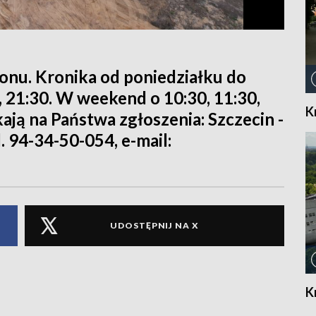
ionu. Kronika od poniedziałku do
0, 21:30. W weekend o 10:30, 11:30,
K
kają na Państwa zgłoszenia: Szczecin -
l. 94-34-50-054, e-mail:
UDOSTĘPNIJ NA X
K