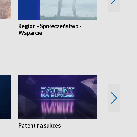
Region - Społeczeństwo -
Bez Barier
Wsparcie
Patent na sukces
Rolnictwo w 