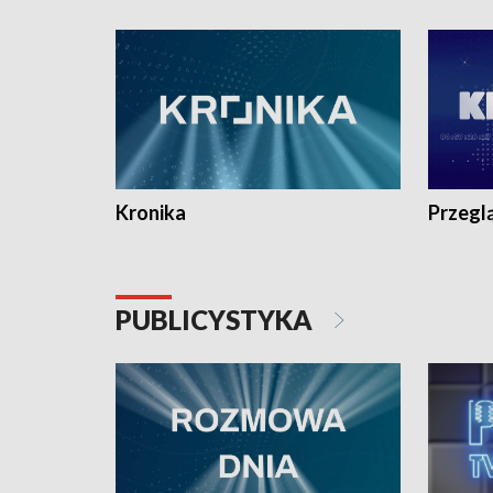
e-mail: kronika@tvp.pl.
e-mail: k
Kronika
Przegl
PUBLICYSTYKA