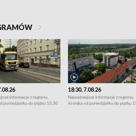
OGRAMÓW
7.08.26
18:30, 7.08.26
jsze informacje z regionu.
Najważniejsze informacje z regionu.
d poniedziałku do piątku 15:30
Kronika od poniedziałku do piątku 1
16:30 (+ rozmowa), 18:30, 21:30.
(flesz), 16:30 (+ rozmowa), 18:30, 21
y i święta 15:30 i 16:30
W weekendy i święta 15:30 i 16:30
8:30 i 21:30. Dziennikarze czekają
(flesz), 18:30 i 21:30. Dziennikarze c
a zgłoszenia: Szczecin - tel. 91-
na Państwa zgłoszenia: Szczecin - te
0, Koszalin - tel. 94-34-50-054,
4 8-10-400, Koszalin - tel. 94-34-50