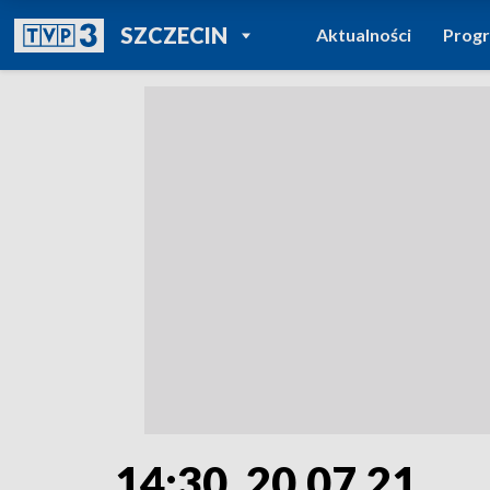
POWRÓT DO
SZCZECIN
Aktualności
Prog
TVP REGIONY
14:30, 20.07.21