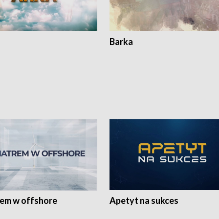
Barka
rem w offshore
Apetyt na sukces