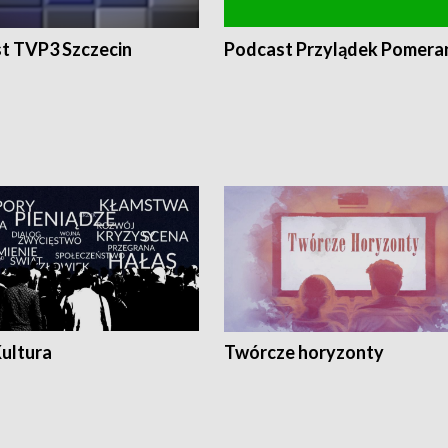
t TVP3 Szczecin
Podcast Przylądek Pomera
Kultura
Twórcze horyzonty