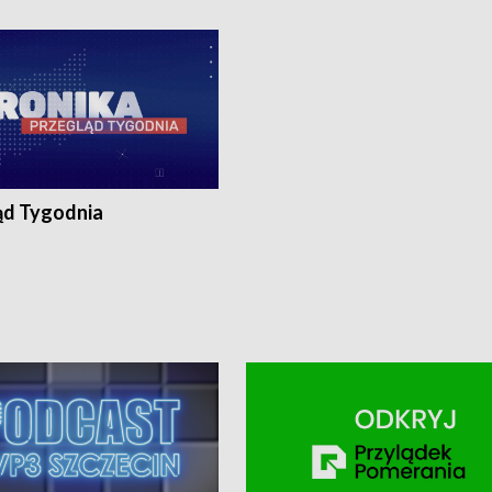
ronika@tvp.pl.
e-mail: kronika@tvp.pl.
ąd Tygodnia