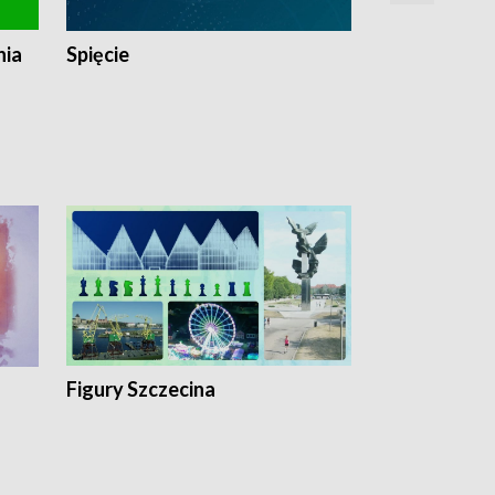
nia
Spięcie
Niedziałkow
Figury Szczecina