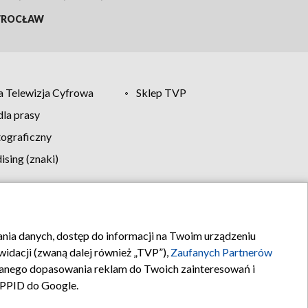
ROCŁAW
 Telewizja Cyfrowa
Sklep TVP
la prasy
tograficzny
sing (znaki)
klamy
Kontakt
rania danych, dostęp do informacji na Twoim urządzeniu
idacji (zwaną dalej również „TVP”),
Zaufanych Partnerów
anego dopasowania reklam do Twoich zainteresowań i
a PPID do Google.