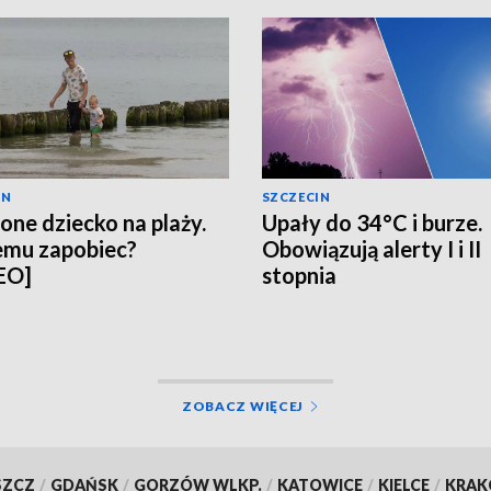
IN
SZCZECIN
one dziecko na plaży.
Upały do 34°C i burze.
emu zapobiec?
Obowiązują alerty I i II
EO]
stopnia
ZOBACZ WIĘCEJ
SZCZ
/
GDAŃSK
/
GORZÓW WLKP.
/
KATOWICE
/
KIELCE
/
KRA