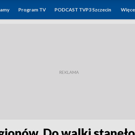
ramy
Program TV
PODCAST TVP3 Szczecin
Więce
gionów. Do walki stanęło