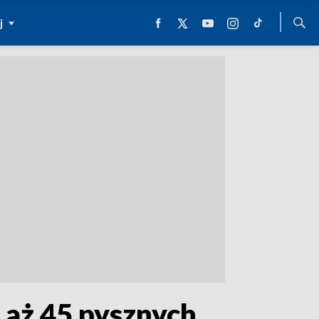
j
 aż 45 pysznych