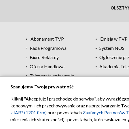
OLSZTY
Abonament TVP
Emisja w TVP
Rada Programowa
System NOS
Biuro Reklamy
Ogłoszenie pr
Oferta Handlowa
Akademia Tele
Telegazeta ogłoszenia
Szanujemy Twoją prywatność
Regulamin TVP
Kliknij "Akceptuję i przechodzę do serwisu", aby wyrazić zg
końcowym i ich przechowywanie oraz na przetwarzanie Twoich
z IAB* (1201 firm)
oraz pozostałych
Zaufanych Partnerów T
mierzenia ich skuteczności) i pozostałych, które wskazujemy