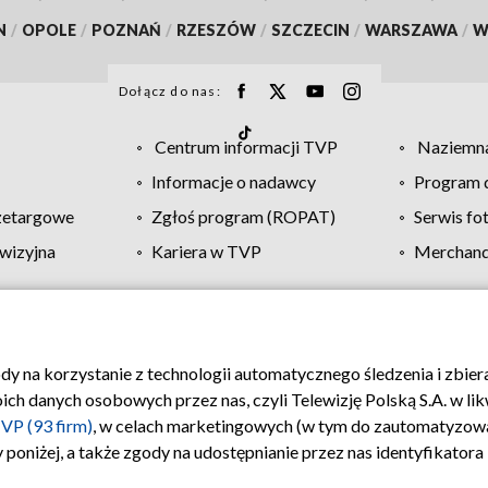
N
/
OPOLE
/
POZNAŃ
/
RZESZÓW
/
SZCZECIN
/
WARSZAWA
/
W
Dołącz do nas:
Centrum informacji TVP
Naziemna
Informacje o nadawcy
Program d
zetargowe
Zgłoś program (ROPAT)
Serwis fo
wizyjna
Kariera w TVP
Merchandi
Polityka prywatności
Moje zgody
Pomoc
Biuro re
ody na korzystanie z technologii automatycznego śledzenia i zbie
 danych osobowych przez nas, czyli Telewizję Polską S.A. w likw
VP (93 firm)
, w celach marketingowych (w tym do zautomatyzow
 poniżej, a także zgody na udostępnianie przez nas identyfikator