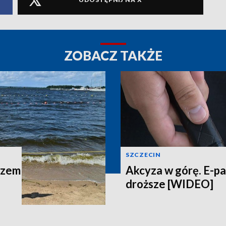
ZOBACZ TAKŻE
SZCZECIN
azem
Akcyza w górę. E-p
droższe [WIDEO]