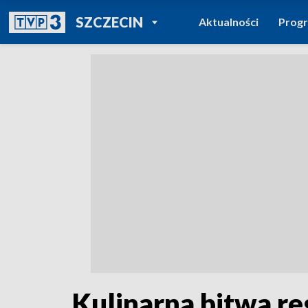
POWRÓT DO
SZCZECIN
Aktualności
Prog
TVP REGIONY
Kulinarna bitwa re