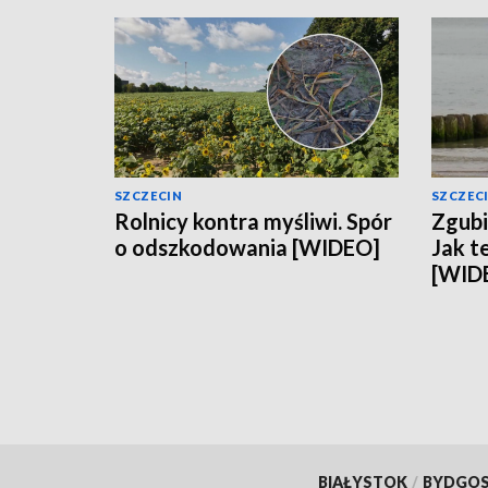
SZCZECIN
SZCZEC
Rolnicy kontra myśliwi. Spór
Zgubi
o odszkodowania [WIDEO]
Jak t
[WID
BIAŁYSTOK
/
BYDGO