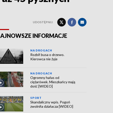
UDOSTĘPNIJ:
AJNOWSZE INFORMACJE
NA DROGACH
Rozbił busa o drzewo.
Kierowca nie żyje
NA DROGACH
Ogromny hałas od
ciężarówek. Mieszkańcy mają
dość [WIDEO]
SPORT
Skandaliczny wpis. Pogoń
zwolniła działacza [WIDEO]