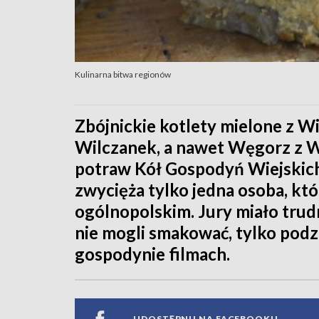
Kulinarna bitwa regionów
Zbójnickie kotlety mielone z Wi
Wilczanek, a nawet Węgorz z W
potraw Kół Gospodyń Wiejskich
zwycięża tylko jedna osoba, któ
ogólnopolskim. Jury miało tru
nie mogli smakować, tylko pod
gospodynie filmach.
UDOSTĘPNIJ NA FACEBOOKU