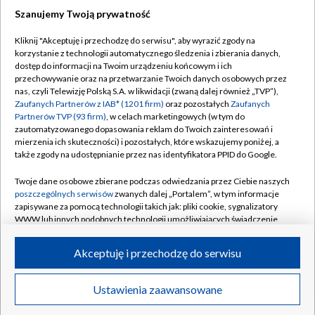
Szanujemy Twoją prywatność
Dołącz do nas:
Kliknij "Akceptuję i przechodzę do serwisu", aby wyrazić zgody na
korzystanie z technologii automatycznego śledzenia i zbierania danych,
TVP
dostęp do informacji na Twoim urządzeniu końcowym i ich
Abonament TVP
przechowywanie oraz na przetwarzanie Twoich danych osobowych przez
Regulamin TVP
nas, czyli Telewizję Polską S.A. w likwidacji (zwaną dalej również „TVP”),
Emisja w TVP
Polityka prywatności
Zaufanych Partnerów z IAB* (1201 firm)
oraz pozostałych
Zaufanych
Partnerów TVP (93 firm)
, w celach marketingowych (w tym do
Centrum informacji TVP
Moje zgody
zautomatyzowanego dopasowania reklam do Twoich zainteresowań i
mierzenia ich skuteczności) i pozostałych, które wskazujemy poniżej, a
Naziemna Telewizja Cyfrowa
Pomoc
także zgody na udostępnianie przez nas identyfikatora PPID do Google.
Sklep TVP
Biuro reklamy
Twoje dane osobowe zbierane podczas odwiedzania przez Ciebie naszych
Rada Programowa
Kontakt
poszczególnych serwisów
zwanych dalej „Portalem”, w tym informacje
zapisywane za pomocą technologii takich jak: pliki cookie, sygnalizatory
System NOS
WWW lub innych podobnych technologii umożliwiających świadczenie
dopasowanych i bezpiecznych usług, personalizację treści oraz reklam,
Informacje o nadawcy
Kanały
udostępnianie funkcji mediów społecznościowych oraz analizowanie
Akceptuję i przechodzę do serwisu
ruchu w Internecie.
Program dla prasy
©2026 Telewizja Polska S.A. w likwidacji
Biuro Reklamy
Twoje dane osobowe zbierane podczas odwiedzania przez Ciebie
Ustawienia zaawansowane
poszczególnych serwisów
na Portalu, takie jak adresy IP, identyfikatory
Ogłoszenie przetargowe
Twoich urządzeń końcowych i identyfikatory plików cookie, informacje o