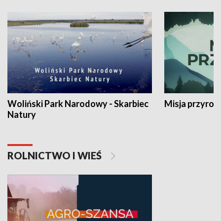
Woliński Park Narodowy - Skarbiec
Misja przyrod
Natury
ROLNICTWO I WIEŚ