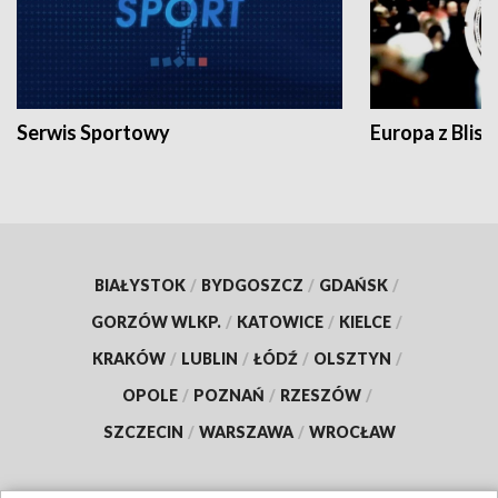
Serwis Sportowy
Europa z Blisk
BIAŁYSTOK
/
BYDGOSZCZ
/
GDAŃSK
/
GORZÓW WLKP.
/
KATOWICE
/
KIELCE
/
KRAKÓW
/
LUBLIN
/
ŁÓDŹ
/
OLSZTYN
/
OPOLE
/
POZNAŃ
/
RZESZÓW
/
SZCZECIN
/
WARSZAWA
/
WROCŁAW