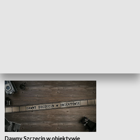
Z indeksem w ręku
Droga po suk
HISTORIA
Dawny Szczecin w obiektywie