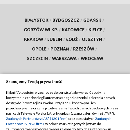
BIAŁYSTOK
/
BYDGOSZCZ
/
GDAŃSK
/
GORZÓW WLKP.
/
KATOWICE
/
KIELCE
/
KRAKÓW
/
LUBLIN
/
ŁÓDŹ
/
OLSZTYN
/
OPOLE
/
POZNAŃ
/
RZESZÓW
/
SZCZECIN
/
WARSZAWA
/
WROCŁAW
Szanujemy Twoją prywatność
Dołącz do nas:
Kliknij "Akceptuję i przechodzę do serwisu", aby wyrazić zgody na
korzystanie z technologii automatycznego śledzenia i zbierania danych,
TVP
dostęp do informacji na Twoim urządzeniu końcowym i ich
Abonament TVP
przechowywanie oraz na przetwarzanie Twoich danych osobowych przez
Regulamin TVP
nas, czyli Telewizję Polską S.A. w likwidacji (zwaną dalej również „TVP”),
Emisja w TVP
Polityka prywatności
Zaufanych Partnerów z IAB* (1201 firm)
oraz pozostałych
Zaufanych
Partnerów TVP (93 firm)
, w celach marketingowych (w tym do
Centrum informacji TVP
Moje zgody
zautomatyzowanego dopasowania reklam do Twoich zainteresowań i