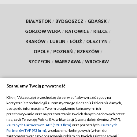
BIAŁYSTOK
/
BYDGOSZCZ
/
GDAŃSK
/
GORZÓW WLKP.
/
KATOWICE
/
KIELCE
/
KRAKÓW
/
LUBLIN
/
ŁÓDŹ
/
OLSZTYN
/
OPOLE
/
POZNAŃ
/
RZESZÓW
/
SZCZECIN
/
WARSZAWA
/
WROCŁAW
Szanujemy Twoją prywatność
Dołącz do nas:
Kliknij "Akceptuję i przechodzę do serwisu", aby wyrazić zgody na
korzystanie z technologii automatycznego śledzenia i zbierania danych,
TVP
dostęp do informacji na Twoim urządzeniu końcowym i ich
Abonament TVP
przechowywanie oraz na przetwarzanie Twoich danych osobowych przez
Regulamin TVP
nas, czyli Telewizję Polską S.A. w likwidacji (zwaną dalej również „TVP”),
Emisja w TVP
Polityka prywatności
Zaufanych Partnerów z IAB* (1201 firm)
oraz pozostałych
Zaufanych
Partnerów TVP (93 firm)
, w celach marketingowych (w tym do
Centrum informacji TVP
Moje zgody
zautomatyzowanego dopasowania reklam do Twoich zainteresowań i