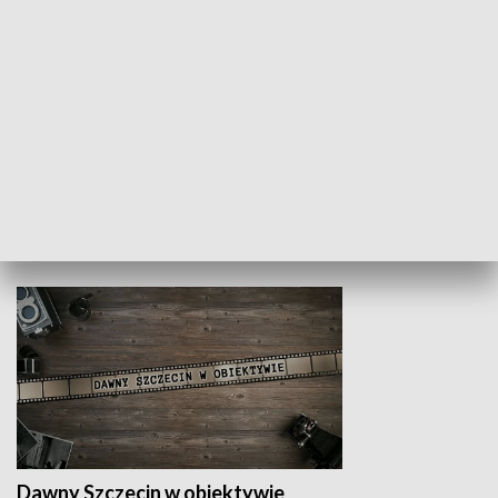
Z indeksem w ręku
Droga po suk
HISTORIA
Dawny Szczecin w obiektywie