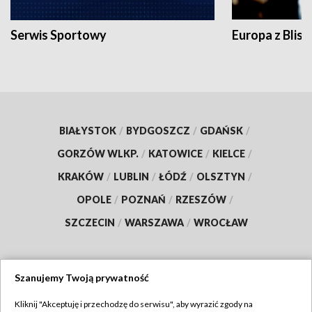
Serwis Sportowy
Europa z Blisk
BIAŁYSTOK
/
BYDGOSZCZ
/
GDAŃSK
/
GORZÓW WLKP.
/
KATOWICE
/
KIELCE
/
KRAKÓW
/
LUBLIN
/
ŁÓDŹ
/
OLSZTYN
/
OPOLE
/
POZNAŃ
/
RZESZÓW
/
SZCZECIN
/
WARSZAWA
/
WROCŁAW
Szanujemy Twoją prywatność
Dołącz do nas:
Kliknij "Akceptuję i przechodzę do serwisu", aby wyrazić zgody na