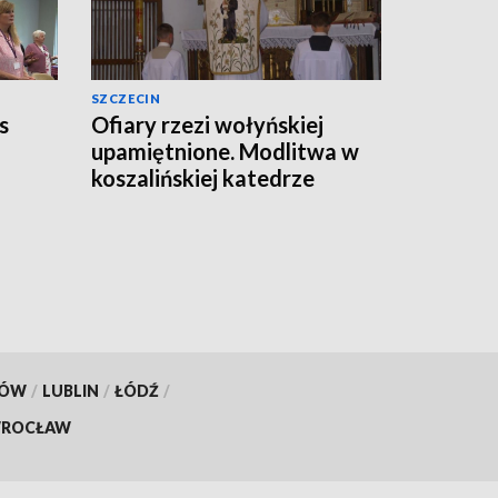
SZCZECIN
s
Ofiary rzezi wołyńskiej
upamiętnione. Modlitwa w
koszalińskiej katedrze
KÓW
/
LUBLIN
/
ŁÓDŹ
/
ROCŁAW