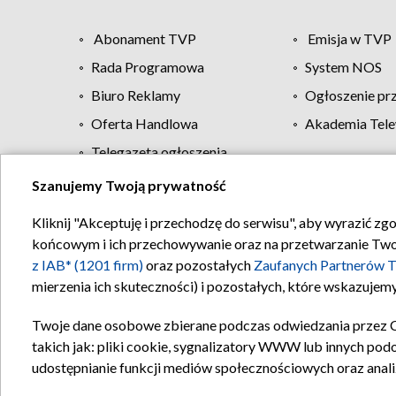
Abonament TVP
Emisja w TVP
Rada Programowa
System NOS
Biuro Reklamy
Ogłoszenie pr
Oferta Handlowa
Akademia Tele
Telegazeta ogłoszenia
Szanujemy Twoją prywatność
Regulamin TVP
Kliknij "Akceptuję i przechodzę do serwisu", aby wyrazić zg
końcowym i ich przechowywanie oraz na przetwarzanie Twoich
z IAB* (1201 firm)
oraz pozostałych
Zaufanych Partnerów T
mierzenia ich skuteczności) i pozostałych, które wskazujemy
Twoje dane osobowe zbierane podczas odwiedzania przez 
takich jak: pliki cookie, sygnalizatory WWW lub innych pod
udostępnianie funkcji mediów społecznościowych oraz anali