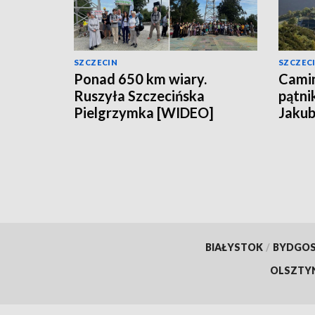
SZCZECIN
SZCZEC
Ponad 650 km wiary.
Camin
Ruszyła Szczecińska
pątni
Pielgrzymka [WIDEO]
Jakub
BIAŁYSTOK
/
BYDGO
OLSZTY