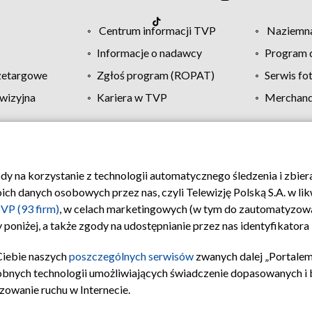
Centrum informacji TVP
Naziemna
Informacje o nadawcy
Program d
zetargowe
Zgłoś program (ROPAT)
Serwis fo
wizyjna
Kariera w TVP
Merchandi
Polityka prywatności
Moje zgody
Pomoc
Biuro re
ody na korzystanie z technologii automatycznego śledzenia i zbie
 danych osobowych przez nas, czyli Telewizję Polską S.A. w likw
VP (93 firm)
, w celach marketingowych (w tym do zautomatyzow
 poniżej, a także zgody na udostępnianie przez nas identyfikator
Ciebie naszych
poszczególnych serwisów
zwanych dalej „Portalem
obnych technologii umożliwiających świadczenie dopasowanych i be
zowanie ruchu w Internecie.