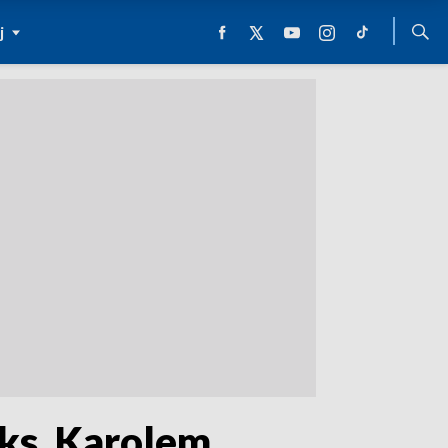
j
 ks. Karolem