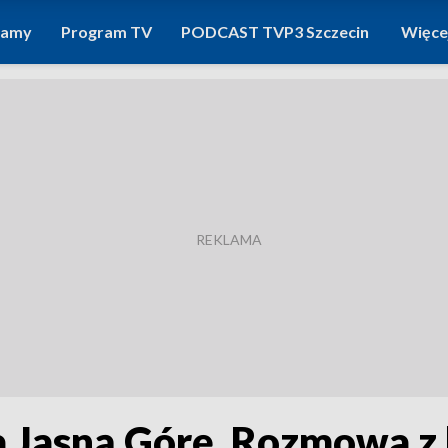
ramy
Program TV
PODCAST TVP3 Szczecin
Więce
na Jasną Górę. Rozmowa z