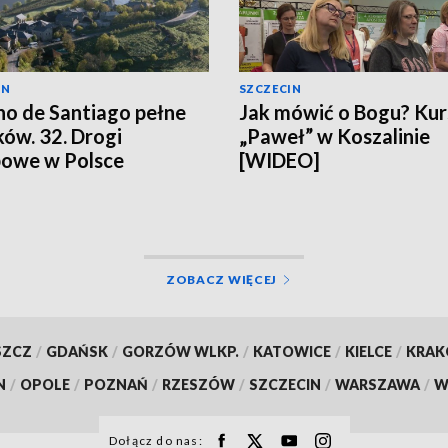
IN
SZCZECIN
o de Santiago pełne
Jak mówić o Bogu? Kur
ków. 32. Drogi
„Paweł” w Koszalinie
owe w Polsce
[WIDEO]
ZOBACZ WIĘCEJ
SZCZ
/
GDAŃSK
/
GORZÓW WLKP.
/
KATOWICE
/
KIELCE
/
KRA
N
/
OPOLE
/
POZNAŃ
/
RZESZÓW
/
SZCZECIN
/
WARSZAWA
/
W
Dołącz do nas: