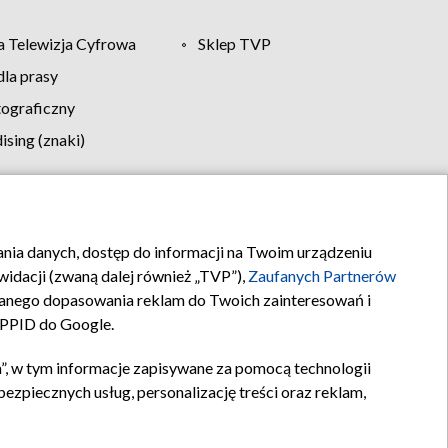
 Telewizja Cyfrowa
Sklep TVP
la prasy
tograficzny
sing (znaki)
klamy
Kontakt
rania danych, dostęp do informacji na Twoim urządzeniu
idacji (zwaną dalej również „TVP”),
Zaufanych Partnerów
anego dopasowania reklam do Twoich zainteresowań i
a PPID do Google.
”, w tym informacje zapisywane za pomocą technologii
zpiecznych usług, personalizację treści oraz reklam,