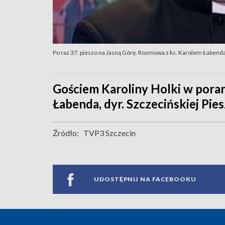
Po raz 37. pieszo na Jasną Górę. Rozmowa z ks. Karolem Łabend
Gościem Karoliny Holki w porann
Łabenda, dyr. Szczecińskiej Pie
Źródło:
TVP3 Szczecin
UDOSTĘPNIJ NA FACEBOOKU