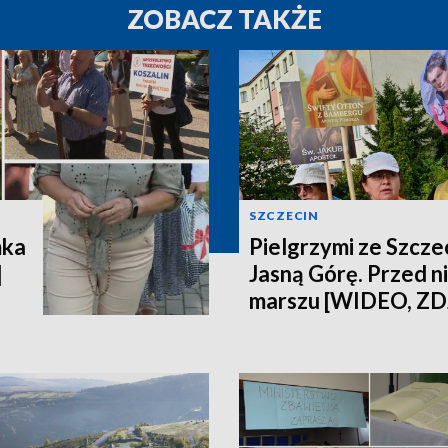
ZOBACZ TAKŻE
SZCZECIN
mka
Pielgrzymi ze Szczec
]
Jasną Górę. Przed n
marszu [WIDEO, ZD