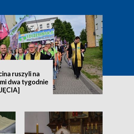
ina ruszyli na
imi dwa tygodnie
JĘCIA]