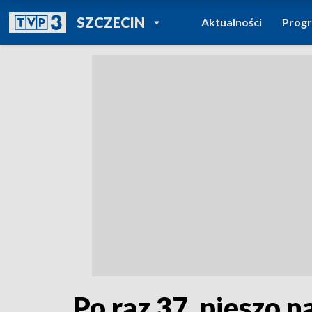
POWRÓT DO
SZCZECIN
Aktualności
Prog
TVP REGIONY
Po raz 37. pieszo 