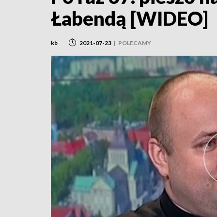
Łabendą [WIDEO]
kb
2021-07-23
|
POLECAMY