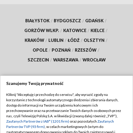
BIAŁYSTOK
/
BYDGOSZCZ
/
GDAŃSK
/
GORZÓW WLKP.
/
KATOWICE
/
KIELCE
/
KRAKÓW
/
LUBLIN
/
ŁÓDŹ
/
OLSZTYN
/
OPOLE
/
POZNAŃ
/
RZESZÓW
/
SZCZECIN
/
WARSZAWA
/
WROCŁAW
Szanujemy Twoją prywatność
Dołącz do nas:
Kliknij "Akceptuję i przechodzę do serwisu", aby wyrazić zgody na
korzystanie z technologii automatycznego śledzenia i zbierania danych,
TVP
dostęp do informacji na Twoim urządzeniu końcowym i ich
Abonament TVP
przechowywanie oraz na przetwarzanie Twoich danych osobowych przez
Regulamin TVP
nas, czyli Telewizję Polską S.A. w likwidacji (zwaną dalej również „TVP”),
Emisja w TVP
Polityka prywatności
Zaufanych Partnerów z IAB* (1201 firm)
oraz pozostałych
Zaufanych
Partnerów TVP (93 firm)
, w celach marketingowych (w tym do
Centrum informacji TVP
Moje zgody
zautomatyzowanego dopasowania reklam do Twoich zainteresowań i