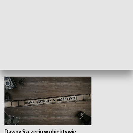
Z indeksem w ręku
Droga po suk
HISTORIA
Dawny Szczecin w obiektywie