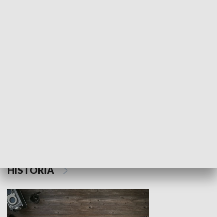
NAUKA I EDUKACJA
Z indeksem w ręku
Droga po suk
HISTORIA