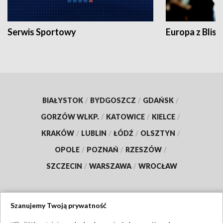
Serwis Sportowy
Europa z Blisk
BIAŁYSTOK
/
BYDGOSZCZ
/
GDAŃSK
/
GORZÓW WLKP.
/
KATOWICE
/
KIELCE
/
KRAKÓW
/
LUBLIN
/
ŁÓDŹ
/
OLSZTYN
/
OPOLE
/
POZNAŃ
/
RZESZÓW
/
SZCZECIN
/
WARSZAWA
/
WROCŁAW
Szanujemy Twoją prywatność
Dołącz do nas: