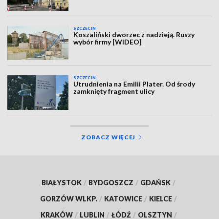
SZCZECIN
Koszaliński dworzec z nadzieją. Ruszy
wybór firmy [WIDEO]
SZCZECIN
Utrudnienia na Emilii Plater. Od środy
zamknięty fragment ulicy
ZOBACZ WIĘCEJ
BIAŁYSTOK
/
BYDGOSZCZ
/
GDAŃSK
/
GORZÓW WLKP.
/
KATOWICE
/
KIELCE
/
KRAKÓW
/
LUBLIN
/
ŁÓDŹ
/
OLSZTYN
/