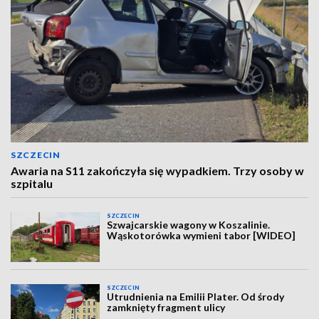
SZCZECIN
Awaria na S11 zakończyła się wypadkiem. Trzy osoby w
szpitalu
SZCZECIN
Szwajcarskie wagony w Koszalinie.
Wąskotorówka wymieni tabor [WIDEO]
SZCZECIN
Utrudnienia na Emilii Plater. Od środy
zamknięty fragment ulicy