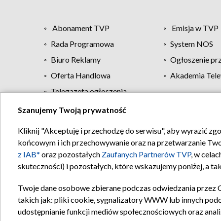
Abonament TVP
Emisja w TVP
Rada Programowa
System NOS
Biuro Reklamy
Ogłoszenie pr
Oferta Handlowa
Akademia Tele
Telegazeta ogłoszenia
Szanujemy Twoją prywatność
Regulamin TVP
Kliknij "Akceptuję i przechodzę do serwisu", aby wyrazić zg
końcowym i ich przechowywanie oraz na przetwarzanie Twoich
z IAB*
oraz pozostałych
Zaufanych Partnerów TVP
, w cela
skuteczności) i pozostałych, które wskazujemy poniżej, a t
Twoje dane osobowe zbierane podczas odwiedzania przez 
takich jak: pliki cookie, sygnalizatory WWW lub innych pod
udostępnianie funkcji mediów społecznościowych oraz anali