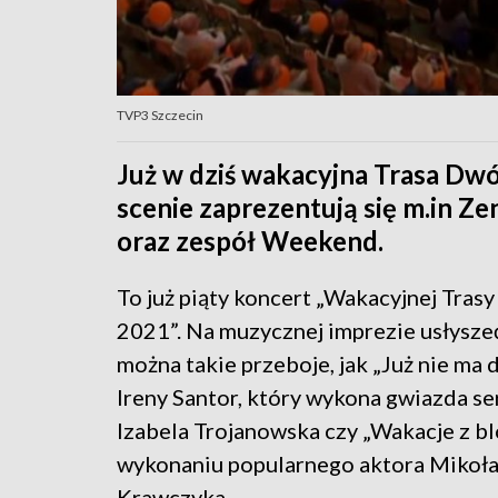
TVP3 Szczecin
Już w dziś wakacyjna Trasa Dwó
scenie zaprezentują się m.in Z
oraz zespół Weekend.
To już piąty koncert „Wakacyjnej Tras
2021”. Na muzycznej imprezie usłysze
można takie przeboje, jak „Już nie ma d
Ireny Santor, który wykona gwiazda ser
Izabela Trojanowska czy „Wakacje z b
wykonaniu popularnego aktora Mikoła
Krawczyka.