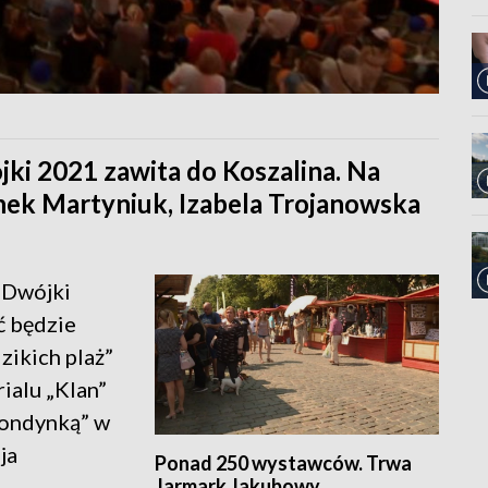
jki 2021 zawita do Koszalina. Na
enek Martyniuk, Izabela Trojanowska
y Dwójki
ć będzie
zikich plaż”
ialu „Klan”
londynką” w
ja
Ponad 250 wystawców. Trwa
Jarmark Jakubowy