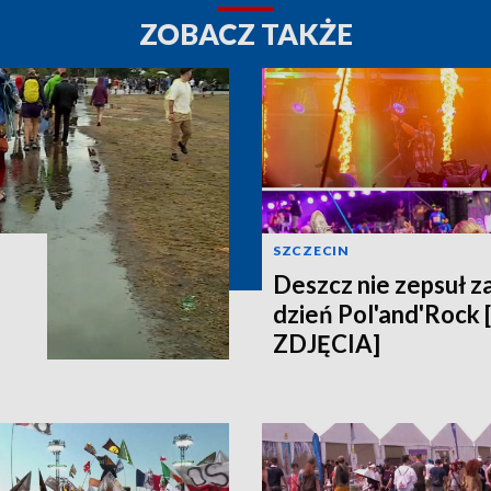
ZOBACZ TAKŻE
SZCZECIN
Deszcz nie zepsuł z
dzień Pol'and'Rock
ZDJĘCIA]