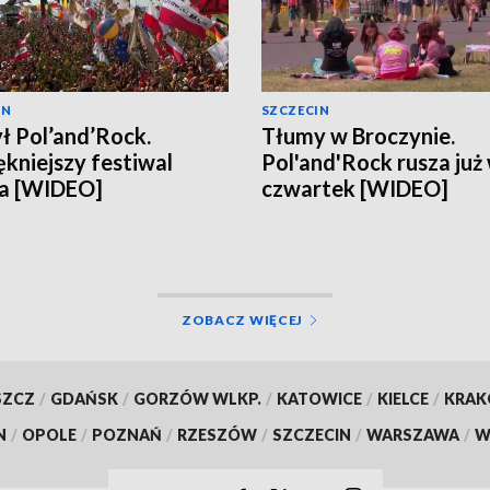
IN
SZCZECIN
ł Pol’and’Rock.
Tłumy w Broczynie.
ękniejszy festiwal
Pol'and'Rock rusza już
ta [WIDEO]
czwartek [WIDEO]
ZOBACZ WIĘCEJ
SZCZ
/
GDAŃSK
/
GORZÓW WLKP.
/
KATOWICE
/
KIELCE
/
KRA
N
/
OPOLE
/
POZNAŃ
/
RZESZÓW
/
SZCZECIN
/
WARSZAWA
/
W