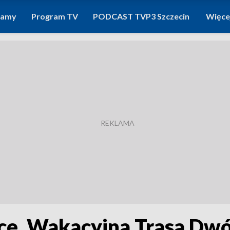
ramy
Program TV
PODCAST TVP3 Szczecin
Więce
e. Wakacyjna Trasa Dwój