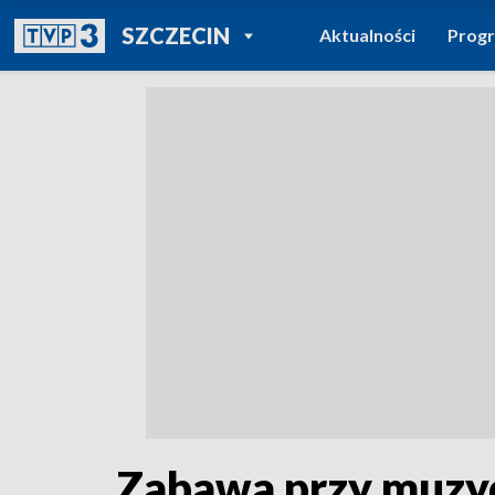
POWRÓT DO
SZCZECIN
Aktualności
Prog
TVP REGIONY
Zabawa przy muzyc