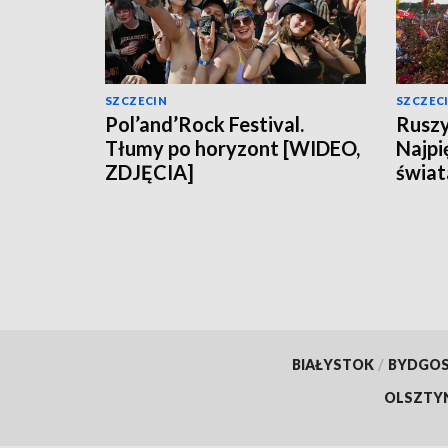
SZCZECIN
SZCZEC
Pol’and’Rock Festival.
Ruszy
Tłumy po horyzont [WIDEO,
Najpi
ZDJĘCIA]
świa
BIAŁYSTOK
/
BYDGO
OLSZTY