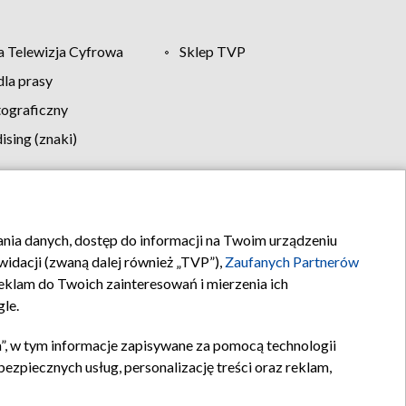
 Telewizja Cyfrowa
Sklep TVP
la prasy
tograficzny
sing (znaki)
klamy
Kontakt
rania danych, dostęp do informacji na Twoim urządzeniu
idacji (zwaną dalej również „TVP”),
Zaufanych Partnerów
klam do Twoich zainteresowań i mierzenia ich
gle.
”, w tym informacje zapisywane za pomocą technologii
zpiecznych usług, personalizację treści oraz reklam,