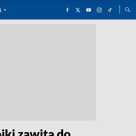
j
ki zawita do