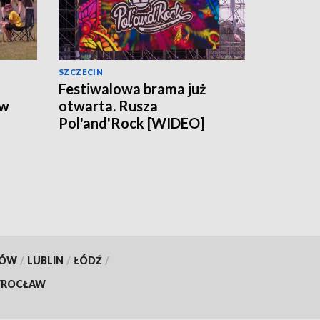
SZCZECIN
Festiwalowa brama już
 w
otwarta. Rusza
Pol'and'Rock [WIDEO]
KÓW
/
LUBLIN
/
ŁÓDŹ
/
ROCŁAW