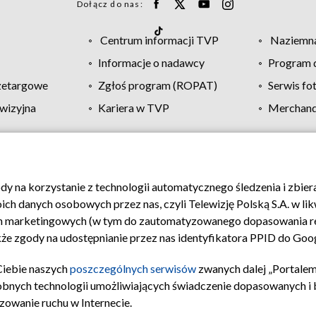
Dołącz do nas:
Centrum informacji TVP
Naziemna
Informacje o nadawcy
Program d
zetargowe
Zgłoś program (ROPAT)
Serwis fo
wizyjna
Kariera w TVP
Merchandi
Polityka prywatności
Moje zgody
Pomoc
Biuro re
ody na korzystanie z technologii automatycznego śledzenia i zbie
 danych osobowych przez nas, czyli Telewizję Polską S.A. w likw
ch marketingowych (w tym do zautomatyzowanego dopasowania re
akże zgody na udostępnianie przez nas identyfikatora PPID do Goo
Ciebie naszych
poszczególnych serwisów
zwanych dalej „Portalem
obnych technologii umożliwiających świadczenie dopasowanych i be
zowanie ruchu w Internecie.