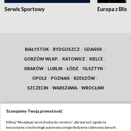
Serwis Sportowy
Europa z Blisk
BIAŁYSTOK
/
BYDGOSZCZ
/
GDAŃSK
/
GORZÓW WLKP.
/
KATOWICE
/
KIELCE
/
KRAKÓW
/
LUBLIN
/
ŁÓDŹ
/
OLSZTYN
/
OPOLE
/
POZNAŃ
/
RZESZÓW
/
SZCZECIN
/
WARSZAWA
/
WROCŁAW
Szanujemy Twoją prywatność
Dołącz do nas:
Kliknij "Akceptuję i przechodzę do serwisu", aby wyrazić zgody na
korzystanie z technologii automatycznego śledzenia i zbierania danych,
TVP