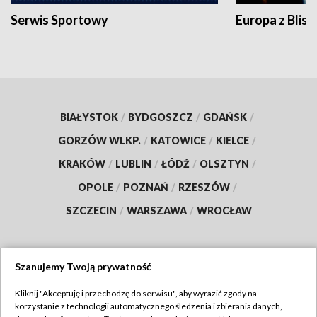
Serwis Sportowy
Europa z Blisk
BIAŁYSTOK
/
BYDGOSZCZ
/
GDAŃSK
/
GORZÓW WLKP.
/
KATOWICE
/
KIELCE
/
KRAKÓW
/
LUBLIN
/
ŁÓDŹ
/
OLSZTYN
/
OPOLE
/
POZNAŃ
/
RZESZÓW
/
SZCZECIN
/
WARSZAWA
/
WROCŁAW
Szanujemy Twoją prywatność
Dołącz do nas:
Kliknij "Akceptuję i przechodzę do serwisu", aby wyrazić zgody na
korzystanie z technologii automatycznego śledzenia i zbierania danych,
TVP