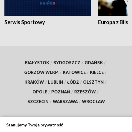
Serwis Sportowy
Europa z Blisk
BIAŁYSTOK
/
BYDGOSZCZ
/
GDAŃSK
/
GORZÓW WLKP.
/
KATOWICE
/
KIELCE
/
KRAKÓW
/
LUBLIN
/
ŁÓDŹ
/
OLSZTYN
/
OPOLE
/
POZNAŃ
/
RZESZÓW
/
SZCZECIN
/
WARSZAWA
/
WROCŁAW
Szanujemy Twoją prywatność
Dołącz do nas: