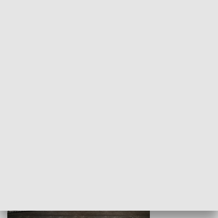
Z indeksem w ręku
Droga po suk
HISTORIA