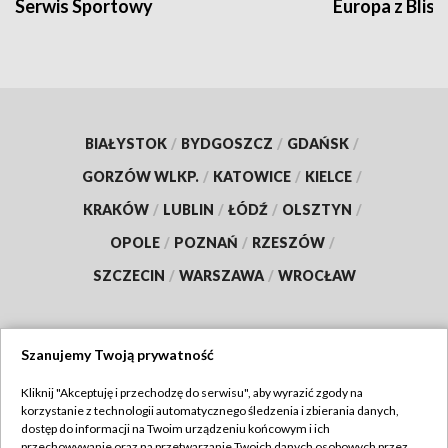
Serwis Sportowy
Europa z Blisk
BIAŁYSTOK
/
BYDGOSZCZ
/
GDAŃSK
/
GORZÓW WLKP.
/
KATOWICE
/
KIELCE
/
KRAKÓW
/
LUBLIN
/
ŁÓDŹ
/
OLSZTYN
/
OPOLE
/
POZNAŃ
/
RZESZÓW
/
SZCZECIN
/
WARSZAWA
/
WROCŁAW
Szanujemy Twoją prywatność
Dołącz do nas:
Kliknij "Akceptuję i przechodzę do serwisu", aby wyrazić zgody na
korzystanie z technologii automatycznego śledzenia i zbierania danych,
TVP
dostęp do informacji na Twoim urządzeniu końcowym i ich
Abonament TVP
przechowywanie oraz na przetwarzanie Twoich danych osobowych przez