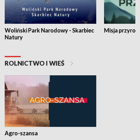
Woliński Park Narodowy - Skarbiec
Misja przyrod
Natury
ROLNICTWO I WIEŚ
Agro-szansa