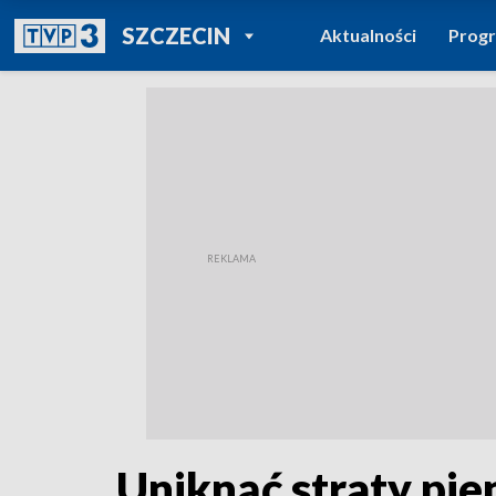
POWRÓT DO
SZCZECIN
Aktualności
Prog
TVP REGIONY
Uniknąć straty pie