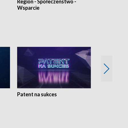
Region - Społeczeństwo -
Bez Barier
Wsparcie
Patent na sukces
Rolnictwo w 