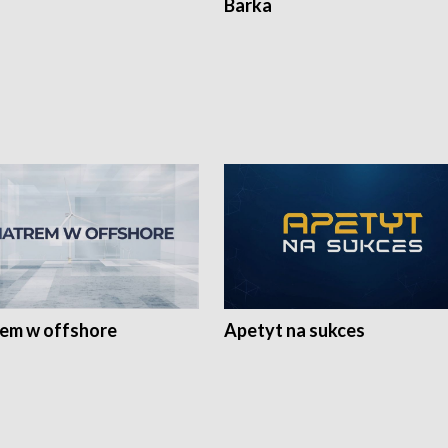
Barka
rem w offshore
Apetyt na sukces