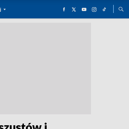
j
szustów i