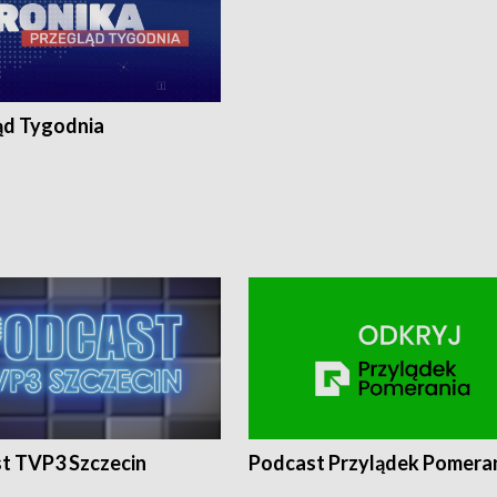
ąd Tygodnia
t TVP3 Szczecin
Podcast Przylądek Pomera