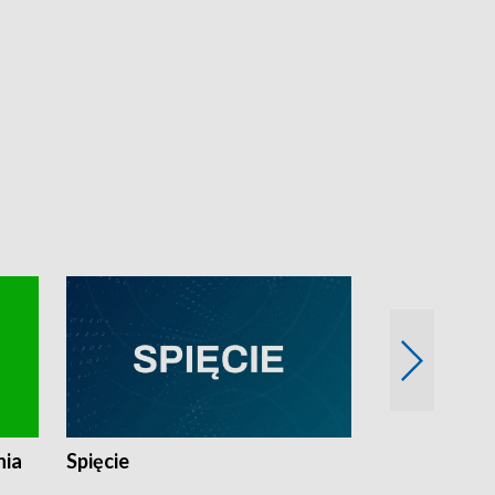
nia
Spięcie
Niedziałkow