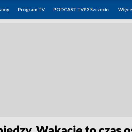
ramy
Program TV
PODCAST TVP3 Szczecin
Więce
niędzy. Wakacje to czas o