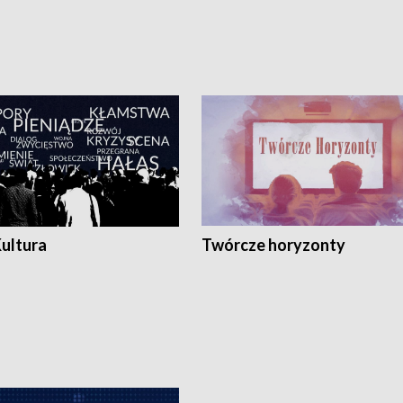
Kultura
Twórcze horyzonty