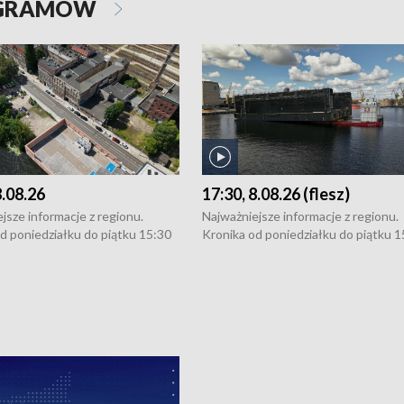
OGRAMÓW
8.08.26
17:30, 8.08.26 (flesz)
jsze informacje z regionu.
Najważniejsze informacje z regionu.
d poniedziałku do piątku 15:30
Kronika od poniedziałku do piątku 1
16:30 (+ rozmowa), 18:30, 21:30.
(flesz), 16:30 (+ rozmowa), 18:30, 21
y i święta 15:30 i 16:30
W weekendy i święta 15:30 i 16:30
8:30 i 21:30. Dziennikarze czekają
(flesz), 18:30 i 21:30. Dziennikarze c
a zgłoszenia: Szczecin - tel. 91-
na Państwa zgłoszenia: Szczecin - te
0, Koszalin - tel. 94-34-50-054,
4 8-10-400, Koszalin - tel. 94-34-50
ronika@tvp.pl.
e-mail: kronika@tvp.pl.