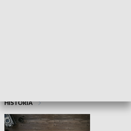
NAUKA I EDUKACJA
Z indeksem w ręku
Droga po suk
HISTORIA