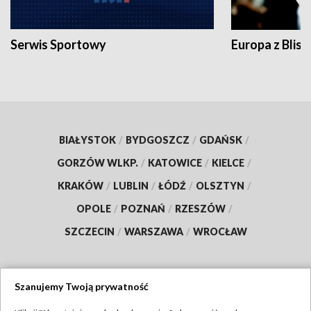
Serwis Sportowy
Europa z Blisk
BIAŁYSTOK
/
BYDGOSZCZ
/
GDAŃSK
/
GORZÓW WLKP.
/
KATOWICE
/
KIELCE
/
KRAKÓW
/
LUBLIN
/
ŁÓDŹ
/
OLSZTYN
/
OPOLE
/
POZNAŃ
/
RZESZÓW
/
SZCZECIN
/
WARSZAWA
/
WROCŁAW
Szanujemy Twoją prywatność
Dołącz do nas: