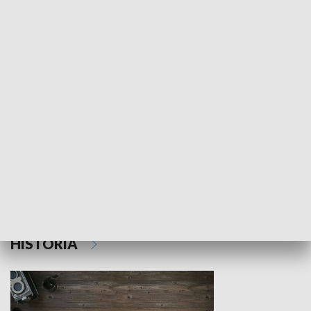
NAUKA I EDUKACJA
Z indeksem w ręku
Droga po suk
HISTORIA