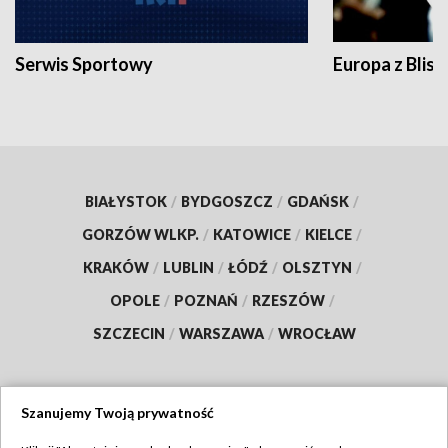
Serwis Sportowy
Europa z Blisk
BIAŁYSTOK
/
BYDGOSZCZ
/
GDAŃSK
/
GORZÓW WLKP.
/
KATOWICE
/
KIELCE
/
KRAKÓW
/
LUBLIN
/
ŁÓDŹ
/
OLSZTYN
/
OPOLE
/
POZNAŃ
/
RZESZÓW
/
SZCZECIN
/
WARSZAWA
/
WROCŁAW
Szanujemy Twoją prywatność
Dołącz do nas: