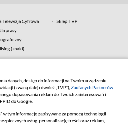
 Telewizja Cyfrowa
Sklep TVP
la prasy
tograficzny
sing (znaki)
klamy
Kontakt
rania danych, dostęp do informacji na Twoim urządzeniu
idacji (zwaną dalej również „TVP”),
Zaufanych Partnerów
anego dopasowania reklam do Twoich zainteresowań i
a PPID do Google.
”, w tym informacje zapisywane za pomocą technologii
zpiecznych usług, personalizację treści oraz reklam,