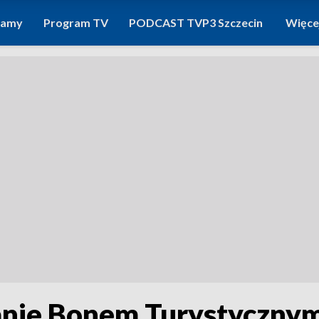
ramy
Program TV
PODCAST TVP3 Szczecin
Więce
anie Bonem Turystyczny