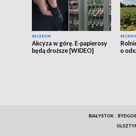
SZCZECIN
SZCZEC
Akcyza w górę. E-papierosy
Rolni
będą droższe [WIDEO]
o od
BIAŁYSTOK
/
BYDGO
OLSZTY