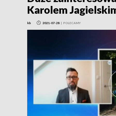
Karolem Jagielskim
kb
2021-07-28
|
POLECAMY