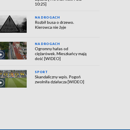
10:25]
NA DROGACH
Rozbił busa o drzewo.
Kierowca nie żyje
NA DROGACH
Ogromny hałas od
ciężarówek. Mieszkańcy mają
dość [WIDEO]
SPORT
Skandaliczny wpis. Pogoń
zwolniła działacza [WIDEO]