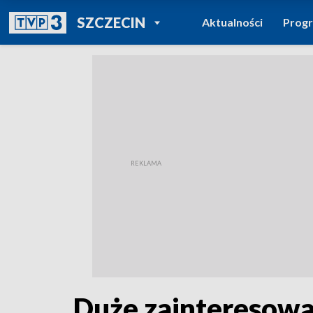
POWRÓT DO
SZCZECIN
Aktualności
Prog
TVP REGIONY
Duże zainteresow