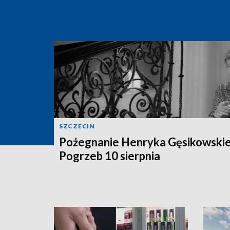
SZCZECIN
Pożegnanie Henryka Gęsikowski
Pogrzeb 10 sierpnia