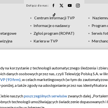
Dołącz do nas:
Centrum informacji TVP
Naziemna
Informacje o nadawcy
Program d
zetargowe
Zgłoś program (ROPAT)
Serwis fo
wizyjna
Kariera w TVP
Merchandi
Polityka prywatności
Moje zgody
Pomoc
Biuro re
ody na korzystanie z technologii automatycznego śledzenia i zbie
 danych osobowych przez nas, czyli Telewizję Polską S.A. w likw
VP (93 firm)
, w celach marketingowych (w tym do zautomatyzow
 poniżej, a także zgody na udostępnianie przez nas identyfikator
Ciebie naszych
poszczególnych serwisów
zwanych dalej „Portalem
obnych technologii umożliwiających świadczenie dopasowanych i be
zowanie ruchu w Internecie.