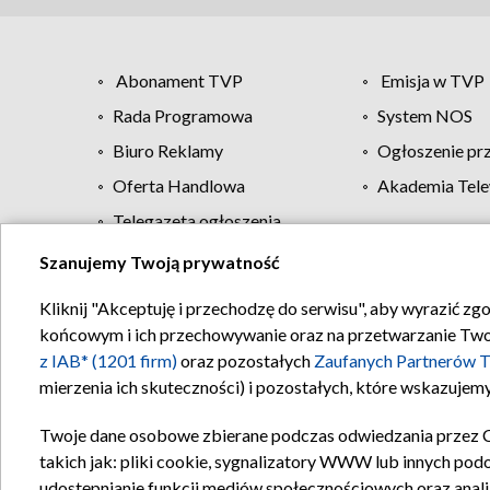
Abonament TVP
Emisja w TVP
Rada Programowa
System NOS
Biuro Reklamy
Ogłoszenie pr
Oferta Handlowa
Akademia Tele
Telegazeta ogłoszenia
Szanujemy Twoją prywatność
Regulamin TVP
Kliknij "Akceptuję i przechodzę do serwisu", aby wyrazić zg
końcowym i ich przechowywanie oraz na przetwarzanie Twoich
z IAB* (1201 firm)
oraz pozostałych
Zaufanych Partnerów T
mierzenia ich skuteczności) i pozostałych, które wskazujemy
Twoje dane osobowe zbierane podczas odwiedzania przez 
takich jak: pliki cookie, sygnalizatory WWW lub innych pod
udostępnianie funkcji mediów społecznościowych oraz anali