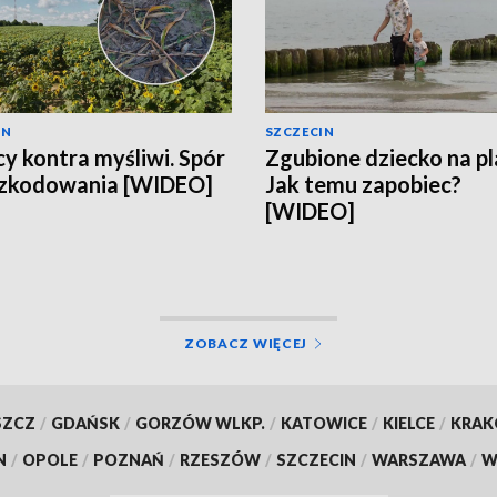
IN
SZCZECIN
cy kontra myśliwi. Spór
Zgubione dziecko na pl
szkodowania [WIDEO]
Jak temu zapobiec?
[WIDEO]
ZOBACZ WIĘCEJ
SZCZ
/
GDAŃSK
/
GORZÓW WLKP.
/
KATOWICE
/
KIELCE
/
KRA
N
/
OPOLE
/
POZNAŃ
/
RZESZÓW
/
SZCZECIN
/
WARSZAWA
/
W