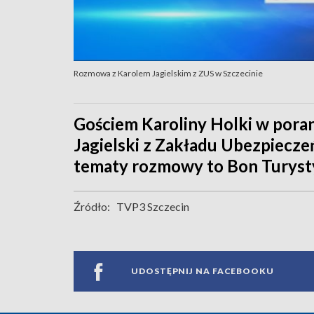
Rozmowa z Karolem Jagielskim z ZUS w Szczecinie
Gościem Karoliny Holki w poran
Jagielski z Zakładu Ubezpiecz
tematy rozmowy to Bon Turysty
Źródło:
TVP3 Szczecin
UDOSTĘPNIJ NA FACEBOOKU