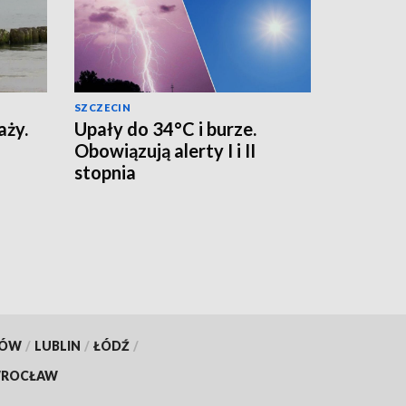
SZCZECIN
aży.
Upały do 34°C i burze.
Obowiązują alerty I i II
stopnia
KÓW
/
LUBLIN
/
ŁÓDŹ
/
ROCŁAW