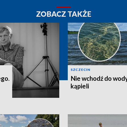
ZOBACZ TAKŻE
SZCZECIN
ego.
Nie wchodź do wody
kąpieli