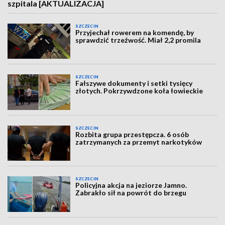
szpitala [AKTUALIZACJA]
SZCZECIN
Przyjechał rowerem na komendę, by
sprawdzić trzeźwość. Miał 2,2 promila
SZCZECIN
Fałszywe dokumenty i setki tysięcy
złotych. Pokrzywdzone koła łowieckie
SZCZECIN
Rozbita grupa przestępcza. 6 osób
zatrzymanych za przemyt narkotyków
SZCZECIN
Policyjna akcja na jeziorze Jamno.
Zabrakło sił na powrót do brzegu