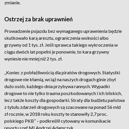
zmianie.
Ostrzej za brak uprawnień
Prowadzenie pojazdu bez wymaganego uprawnienia będzie
skutkowało karą aresztu, ograniczenia wolności albo
grzywny od 1 tys. zł. Jeśli sprawca takiego wykroczenia w
ciągu dwóch lat popełni je ponownie, to kara grzywny
wyniesie nie mniej niż 2 tys. zł.
„Koniec z pobłażliwością dla piratów drogowych. Statystki
drogowe nie kłamią, wciąż na naszych drogach ginie zbyt
dużo osób, każdego dnia przybywa rannych. Wypadki
drogowe to nie tylko trauma poszkodowanych i ich bliskich,
lecz także koszty dla gospodarki. Straty dla budżetu państwa
z tytułu zdarzeń drogowych są szacowane na ponad 56 mld
zł rocznie, w 2018 roku koszty te stanowiły 2,7 proc.
polskiego PKB” – podkreślił cytowany w komunikacie
resortu szef MI Andrzej Adamczyk.