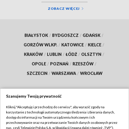
ZOBACZ WIĘCEJ
BIAŁYSTOK
/
BYDGOSZCZ
/
GDAŃSK
/
GORZÓW WLKP.
/
KATOWICE
/
KIELCE
/
KRAKÓW
/
LUBLIN
/
ŁÓDŹ
/
OLSZTYN
/
OPOLE
/
POZNAŃ
/
RZESZÓW
/
SZCZECIN
/
WARSZAWA
/
WROCŁAW
Szanujemy Twoją prywatność
Dołącz do nas:
Kliknij "Akceptuję i przechodzę do serwisu", aby wyrazić zgody na
korzystanie z technologii automatycznego śledzenia i zbierania danych,
TVP
dostęp do informacji na Twoim urządzeniu końcowym i ich
Abonament TVP
przechowywanie oraz na przetwarzanie Twoich danych osobowych przez
Regulamin TVP
nas, czyli Telewizję Polską S.A. w likwidacji (zwaną dalej również „TVP”),