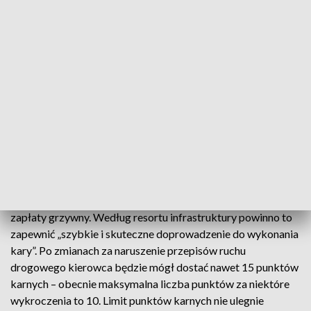
Zgodnie z projektem przekraczanie dopuszczalnej prędkości
o ponad 30 km/h będzie skutkowało minimalnym mandatem
w wysokości 1,5 tys. zł, niezależnie od faktu, czy naruszenie
zostało stwierdzone w obszarze zabudowanym czy też poza
tym obszarem. Jeśli sprawca ponownie popełni takie
wykroczenie w ciągu dwóch lat, zostanie ukarany grzywną
nie niższą niż 3 tys. zł.
Wprowadzony ma też być mechanizm uzależniający
usunięcie punktów karnych za naruszenie przepisów ruchu
drogowego od uregulowania mandatu. Dodatkowo punkty
będą kasowane dopiero po upływie dwóch lat od dnia
zapłaty grzywny. Według resortu infrastruktury powinno to
zapewnić „szybkie i skuteczne doprowadzenie do wykonania
kary”. Po zmianach za naruszenie przepisów ruchu
drogowego kierowca będzie mógł dostać nawet 15 punktów
karnych – obecnie maksymalna liczba punktów za niektóre
wykroczenia to 10. Limit punktów karnych nie ulegnie