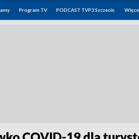
ramy
Program TV
PODCAST TVP3 Szczecin
Więce
iwko COVID-19 dla turys