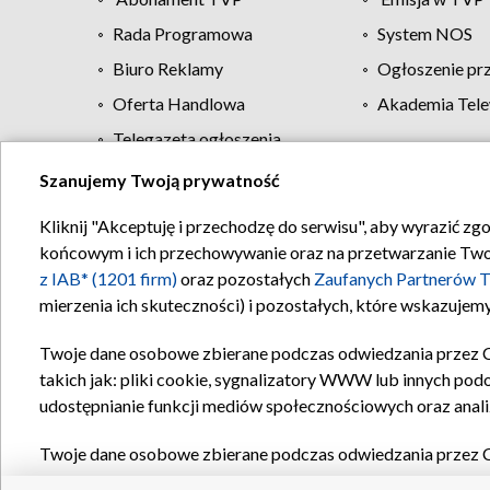
Rada Programowa
System NOS
Biuro Reklamy
Ogłoszenie pr
Oferta Handlowa
Akademia Tele
Telegazeta ogłoszenia
Szanujemy Twoją prywatność
Regulamin TVP
Kliknij "Akceptuję i przechodzę do serwisu", aby wyrazić zg
końcowym i ich przechowywanie oraz na przetwarzanie Twoich
z IAB* (1201 firm)
oraz pozostałych
Zaufanych Partnerów T
mierzenia ich skuteczności) i pozostałych, które wskazujemy
Twoje dane osobowe zbierane podczas odwiedzania przez 
takich jak: pliki cookie, sygnalizatory WWW lub innych pod
udostępnianie funkcji mediów społecznościowych oraz anali
Twoje dane osobowe zbierane podczas odwiedzania przez 
plików cookie, informacje o Twoich wyszukiwaniach w serwi