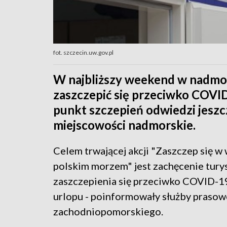
fot. szczecin.uw.gov.pl
W najbliższy weekend w nadmor
zaszczepić się przeciwko COVI
punkt szczepień odwiedzi jesz
miejscowości nadmorskie.
Celem trwającej akcji "Zaszczep się w
polskim morzem" jest zachęcenie tur
zaszczepienia się przeciwko COVID-1
urlopu - poinformowały służby praso
zachodniopomorskiego.