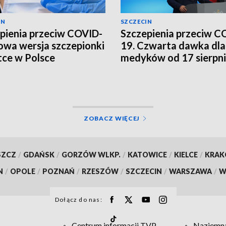
IN
SZCZECIN
pienia przeciw COVID-
Szczepienia przeciw C
owa wersja szczepionki
19. Czwarta dawka dla
ce w Polsce
medyków od 17 sierpn
[WIDEO]
ZOBACZ WIĘCEJ
SZCZ
/
GDAŃSK
/
GORZÓW WLKP.
/
KATOWICE
/
KIELCE
/
KRA
N
/
OPOLE
/
POZNAŃ
/
RZESZÓW
/
SZCZECIN
/
WARSZAWA
/
W
Dołącz do nas:
Centrum informacji TVP
Naziemna