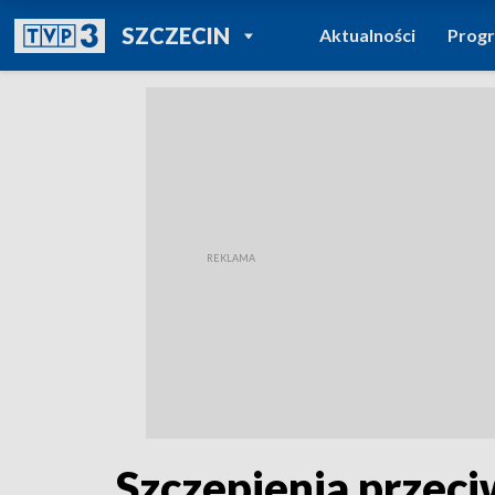
POWRÓT DO
SZCZECIN
Aktualności
Prog
TVP REGIONY
Szczepienia przec