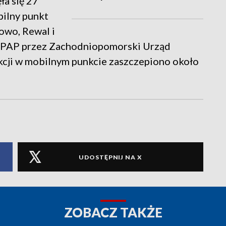
ła się 27
bilny punkt
owo, Rewal i
h PAP przez Zachodniopomorski Urząd
kcji w mobilnym punkcie zaszczepiono około
UDOSTĘPNIJ NA X
ZOBACZ TAKŻE