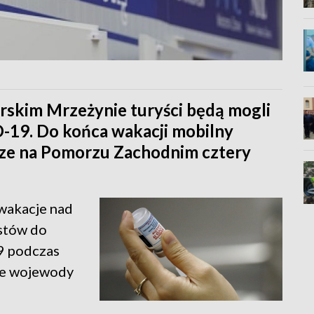
skim Mrzeżynie turyści będą mogli
D-19. Do końca wakacji mobilny
cze na Pomorzu Zachodnim cztery
 wakacje nad
ystów do
9 podczas
we wojewody