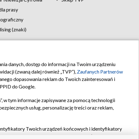
la prasy
tograficzny
sing (znaki)
klamy
Kontakt
rania danych, dostęp do informacji na Twoim urządzeniu
idacji (zwaną dalej również „TVP”),
Zaufanych Partnerów
anego dopasowania reklam do Twoich zainteresowań i
a PPID do Google.
”, w tym informacje zapisywane za pomocą technologii
zpiecznych usług, personalizację treści oraz reklam,
identyfikatory Twoich urządzeń końcowych i identyfikatory
P,
Zaufanych Partnerów z IAB
oraz pozostałych
Zaufanych