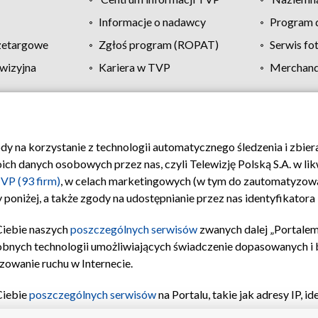
Informacje o nadawcy
Program d
zetargowe
Zgłoś program (ROPAT)
Serwis fo
wizyjna
Kariera w TVP
Merchandi
Polityka prywatności
Moje zgody
Pomoc
Biuro re
ody na korzystanie z technologii automatycznego śledzenia i zbie
 danych osobowych przez nas, czyli Telewizję Polską S.A. w likw
VP (93 firm)
, w celach marketingowych (w tym do zautomatyzow
 poniżej, a także zgody na udostępnianie przez nas identyfikator
Ciebie naszych
poszczególnych serwisów
zwanych dalej „Portalem
obnych technologii umożliwiających świadczenie dopasowanych i be
zowanie ruchu w Internecie.
Ciebie
poszczególnych serwisów
na Portalu, takie jak adresy IP, 
sach Portalu czy historia odwiedzin będą przetwarzane przez TV