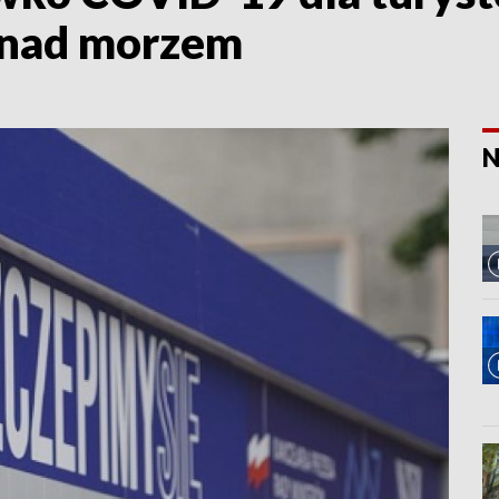
 nad morzem
N