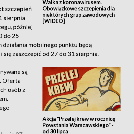
Walka z koronawirusem.
Obowiązkowe szczepienia dla
kt szczepień
niektórych grup zawodowych
1 sierpnia
[WIDEO]
egu, później
20 do 25
m działania mobilnego punktu będą
 się zaszczepić od 27 do 31 sierpnia.
onywane są
 Oferta
ych osób z
em.
zego
Akcja "Przelej krew w rocznicę
Powstania Warszawskiego" -
od 30 lipca