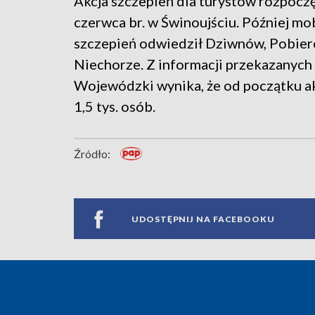
Akcja szczepień dla turystów rozpoczę
czerwca br. w Świnoujściu. Później mo
szczepień odwiedził Dziwnów, Pobier
Niechorze. Z informacji przekazanyc
Wojewódzki wynika, że od początku a
1,5 tys. osób.
Źródło:
UDOSTĘPNIJ NA FACEBOOKU