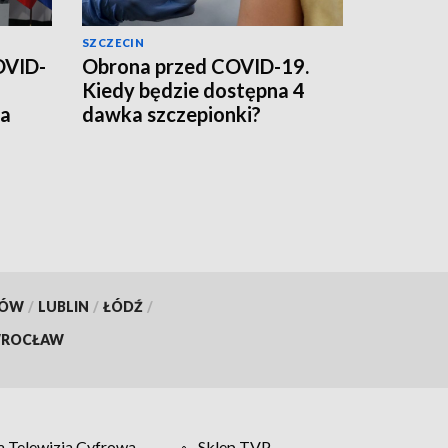
SZCZECIN
OVID-
Obrona przed COVID-19.
Kiedy będzie dostępna 4
ia
dawka szczepionki?
KÓW
/
LUBLIN
/
ŁÓDŹ
/
ROCŁAW
 Telewizja Cyfrowa
Sklep TVP