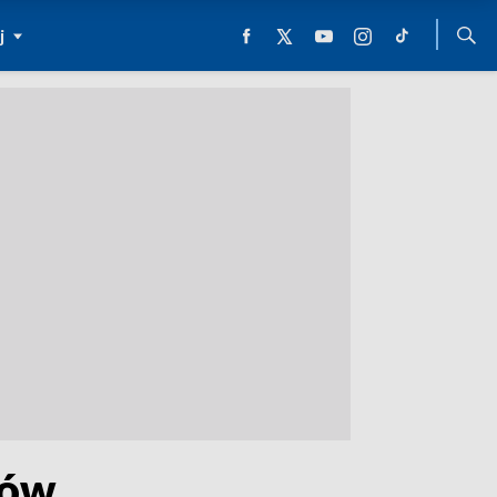
j
tów