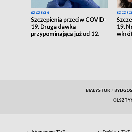
SZCZECIN
SZCZEC
Szczepienia przeciw COVID-
Szcze
19. Druga dawka
19. N
przypominająca już od 12.
wkrót
roku życia
BIAŁYSTOK
/
BYDGO
OLSZTY
Abonament TVP
Emisja w TVP