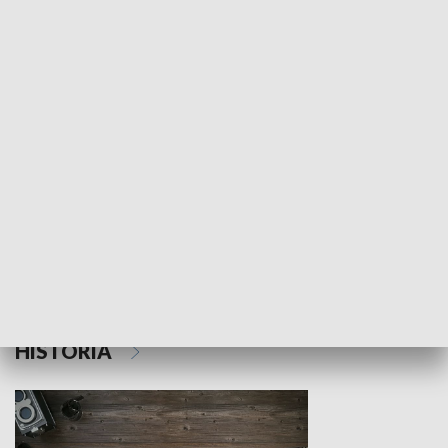
NAUKA I EDUKACJA
Z indeksem w ręku
Droga po suk
HISTORIA