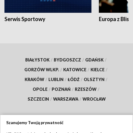
Serwis Sportowy
Europa z Blisk
BIAŁYSTOK
/
BYDGOSZCZ
/
GDAŃSK
/
GORZÓW WLKP.
/
KATOWICE
/
KIELCE
/
KRAKÓW
/
LUBLIN
/
ŁÓDŹ
/
OLSZTYN
/
OPOLE
/
POZNAŃ
/
RZESZÓW
/
SZCZECIN
/
WARSZAWA
/
WROCŁAW
Szanujemy Twoją prywatność
Dołącz do nas: