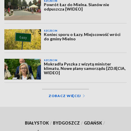
SZCZECIN
Powrót Łaz do Mielna. Sianów nie
odpuszcza [WIDEO]
SZCZECIN
Koniec sporu o Łazy. Miejscowość wróci
do gminy Mielno
SZCZECIN
Mokradła Pyszka z wizytą minister
klimatu. Nowe plany samorządu [ZDJĘCIA,
WIDEO]
ZOBACZ WIĘCEJ
BIAŁYSTOK
/
BYDGOSZCZ
/
GDAŃSK
/