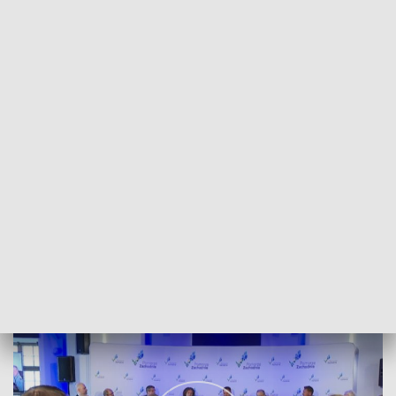
POWRÓT DO
SZCZECIN
TVP REGIONY
Forum "Samorząd przyszłości” [WIDEO]
2021-07-30
Radosław Plecan / kb