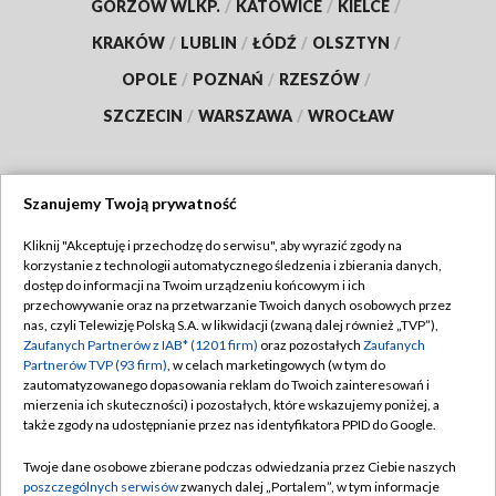
GORZÓW WLKP.
/
KATOWICE
/
KIELCE
/
KRAKÓW
/
LUBLIN
/
ŁÓDŹ
/
OLSZTYN
/
OPOLE
/
POZNAŃ
/
RZESZÓW
/
SZCZECIN
/
WARSZAWA
/
WROCŁAW
Szanujemy Twoją prywatność
Dołącz do nas:
Kliknij "Akceptuję i przechodzę do serwisu", aby wyrazić zgody na
korzystanie z technologii automatycznego śledzenia i zbierania danych,
TVP
dostęp do informacji na Twoim urządzeniu końcowym i ich
Abonament TVP
przechowywanie oraz na przetwarzanie Twoich danych osobowych przez
Regulamin TVP
nas, czyli Telewizję Polską S.A. w likwidacji (zwaną dalej również „TVP”),
Emisja w TVP
Polityka prywatności
Zaufanych Partnerów z IAB* (1201 firm)
oraz pozostałych
Zaufanych
Partnerów TVP (93 firm)
, w celach marketingowych (w tym do
Centrum informacji TVP
Moje zgody
zautomatyzowanego dopasowania reklam do Twoich zainteresowań i
mierzenia ich skuteczności) i pozostałych, które wskazujemy poniżej, a
Naziemna Telewizja Cyfrowa
Pomoc
także zgody na udostępnianie przez nas identyfikatora PPID do Google.
Sklep TVP
Biuro reklamy
Twoje dane osobowe zbierane podczas odwiedzania przez Ciebie naszych
Rada Programowa
Kontakt
poszczególnych serwisów
zwanych dalej „Portalem”, w tym informacje