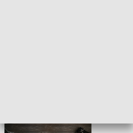
Z indeksem w ręku
Droga po suk
HISTORIA