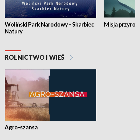
Woliński Park Narodowy - Skarbiec
Misja przyrod
Natury
ROLNICTWO I WIEŚ
Agro-szansa