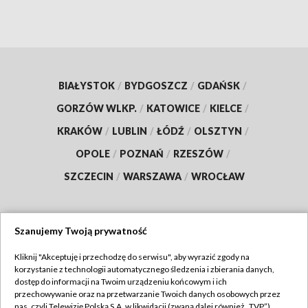
BIAŁYSTOK
/
BYDGOSZCZ
/
GDAŃSK
/
GORZÓW WLKP.
/
KATOWICE
/
KIELCE
/
KRAKÓW
/
LUBLIN
/
ŁÓDŹ
/
OLSZTYN
/
OPOLE
/
POZNAŃ
/
RZESZÓW
/
SZCZECIN
/
WARSZAWA
/
WROCŁAW
Szanujemy Twoją prywatność
Dołącz do nas:
Kliknij "Akceptuję i przechodzę do serwisu", aby wyrazić zgody na
korzystanie z technologii automatycznego śledzenia i zbierania danych,
TVP
dostęp do informacji na Twoim urządzeniu końcowym i ich
Abonament TVP
przechowywanie oraz na przetwarzanie Twoich danych osobowych przez
Regulamin TVP
nas, czyli Telewizję Polską S.A. w likwidacji (zwaną dalej również „TVP”),