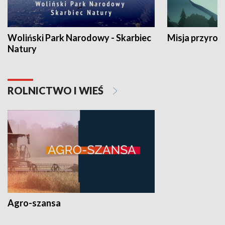
Woliński Park Narodowy - Skarbiec
Misja przyrod
Natury
ROLNICTWO I WIEŚ
Agro-szansa