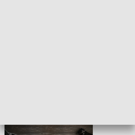
Z indeksem w ręku
Droga po suk
HISTORIA