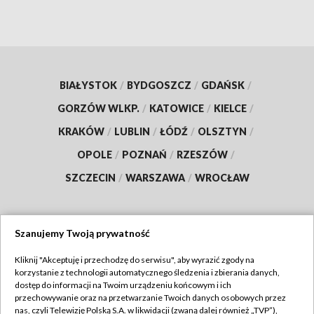
BIAŁYSTOK
/
BYDGOSZCZ
/
GDAŃSK
/
GORZÓW WLKP.
/
KATOWICE
/
KIELCE
/
KRAKÓW
/
LUBLIN
/
ŁÓDŹ
/
OLSZTYN
/
OPOLE
/
POZNAŃ
/
RZESZÓW
/
SZCZECIN
/
WARSZAWA
/
WROCŁAW
Szanujemy Twoją prywatność
Dołącz do nas:
Kliknij "Akceptuję i przechodzę do serwisu", aby wyrazić zgody na
korzystanie z technologii automatycznego śledzenia i zbierania danych,
TVP
dostęp do informacji na Twoim urządzeniu końcowym i ich
Abonament TVP
przechowywanie oraz na przetwarzanie Twoich danych osobowych przez
Regulamin TVP
nas, czyli Telewizję Polską S.A. w likwidacji (zwaną dalej również „TVP”),