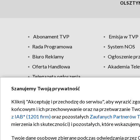
OLSZTY
Abonament TVP
Emisja w TVP
Rada Programowa
System NOS
Biuro Reklamy
Ogłoszenie pr
Oferta Handlowa
Akademia Tele
Telegazeta ogłoszenia
Szanujemy Twoją prywatność
Regulamin TVP
Kliknij "Akceptuję i przechodzę do serwisu", aby wyrazić zg
końcowym i ich przechowywanie oraz na przetwarzanie Twoich
z IAB* (1201 firm)
oraz pozostałych
Zaufanych Partnerów T
mierzenia ich skuteczności) i pozostałych, które wskazujemy
Twoje dane osobowe zbierane podczas odwiedzania przez 