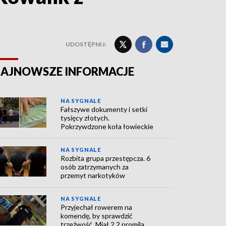
UDOSTĘPNIJ:
AJNOWSZE INFORMACJE
NA SYGNALE
Fałszywe dokumenty i setki
tysięcy złotych.
Pokrzywdzone koła łowieckie
NA SYGNALE
Rozbita grupa przestępcza. 6
osób zatrzymanych za
przemyt narkotyków
NA SYGNALE
Przyjechał rowerem na
komendę, by sprawdzić
trzeźwość. Miał 2,2 promila