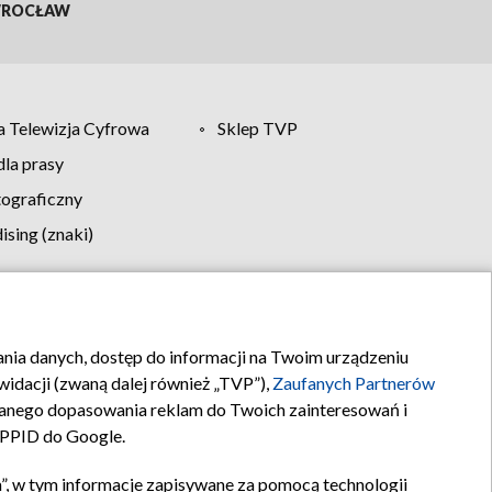
ROCŁAW
 Telewizja Cyfrowa
Sklep TVP
la prasy
tograficzny
sing (znaki)
klamy
Kontakt
rania danych, dostęp do informacji na Twoim urządzeniu
idacji (zwaną dalej również „TVP”),
Zaufanych Partnerów
anego dopasowania reklam do Twoich zainteresowań i
a PPID do Google.
”, w tym informacje zapisywane za pomocą technologii