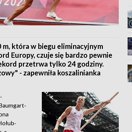
 m, która w biegu eliminacyjnym
ord Europy, czuje się bardzo pewnie
ekord przetrwa tylko 24 godziny.
zowy" - zapewniła koszalinianka
-
 Baumgart-
 ona
Hołub-
, a