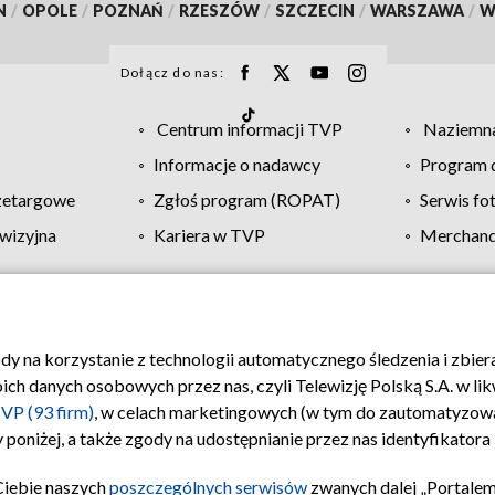
N
/
OPOLE
/
POZNAŃ
/
RZESZÓW
/
SZCZECIN
/
WARSZAWA
/
W
Dołącz do nas:
Centrum informacji TVP
Naziemna
Informacje o nadawcy
Program d
zetargowe
Zgłoś program (ROPAT)
Serwis fo
wizyjna
Kariera w TVP
Merchandi
Polityka prywatności
Moje zgody
Pomoc
Biuro re
ody na korzystanie z technologii automatycznego śledzenia i zbie
 danych osobowych przez nas, czyli Telewizję Polską S.A. w likw
VP (93 firm)
, w celach marketingowych (w tym do zautomatyzow
 poniżej, a także zgody na udostępnianie przez nas identyfikator
Ciebie naszych
poszczególnych serwisów
zwanych dalej „Portalem