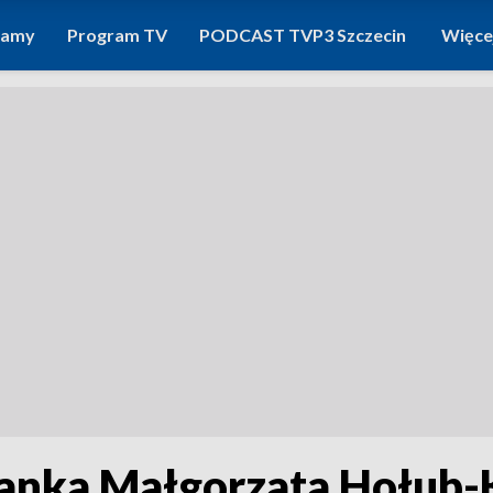
ramy
Program TV
PODCAST TVP3 Szczecin
Więce
nianka Małgorzata Hołub-