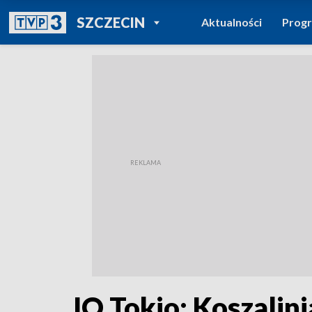
POWRÓT DO
SZCZECIN
Aktualności
Prog
TVP REGIONY
IO Tokio: Koszali