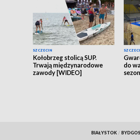
SZCZECIN
SZCZEC
Kołobrzeg stolicą SUP.
Gward
Trwają międzynarodowe
do wa
zawody [WIDEO]
sezo
BIAŁYSTOK
/
BYDGO