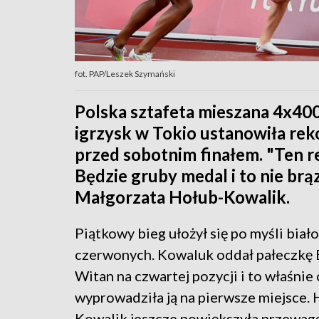
fot. PAP/Leszek Szymański
Polska sztafeta mieszana 4x400
igrzysk w Tokio ustanowiła rek
przed sobotnim finałem. "Ten r
Będzie gruby medal i to nie brą
Małgorzata Hołub-Kowalik.
Piątkowy bieg ułożył się po myśli biało
czerwonych. Kowaluk oddał pałeczkę
Witan na czwartej pozycji i to właśnie
wyprowadziła ją na pierwsze miejsce. 
Kowalik jeszcze powiększyła przewagę