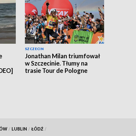
SZCZECIN
e
Jonathan Milan triumfował
w Szczecinie. Tłumy na
IDEO]
trasie Tour de Pologne
[WIDEO, ZDJĘCIA]
KÓW
/
LUBLIN
/
ŁÓDŹ
/