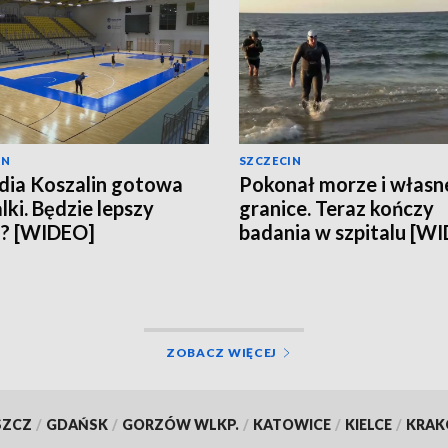
IN
SZCZECIN
ia Koszalin gotowa
Pokonał morze i własn
lki. Będzie lepszy
granice. Teraz kończy
n? [WIDEO]
badania w szpitalu [W
ZOBACZ WIĘCEJ
SZCZ
/
GDAŃSK
/
GORZÓW WLKP.
/
KATOWICE
/
KIELCE
/
KRA