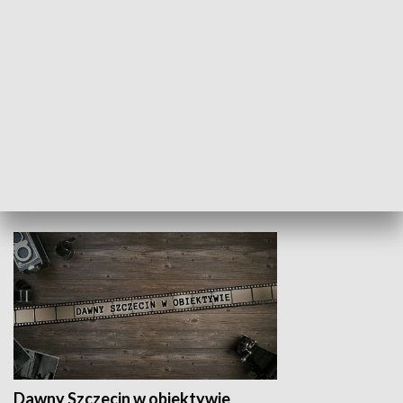
Z indeksem w ręku
Droga po suk
HISTORIA
Dawny Szczecin w obiektywie