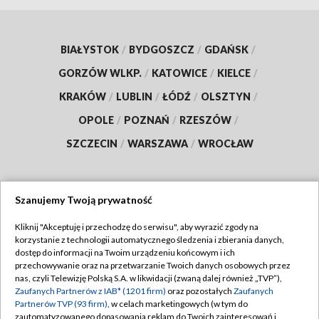
BIAŁYSTOK
/
BYDGOSZCZ
/
GDAŃSK
/
GORZÓW WLKP.
/
KATOWICE
/
KIELCE
/
KRAKÓW
/
LUBLIN
/
ŁÓDŹ
/
OLSZTYN
/
OPOLE
/
POZNAŃ
/
RZESZÓW
/
SZCZECIN
/
WARSZAWA
/
WROCŁAW
Szanujemy Twoją prywatność
Dołącz do nas:
Kliknij "Akceptuję i przechodzę do serwisu", aby wyrazić zgody na
korzystanie z technologii automatycznego śledzenia i zbierania danych,
TVP
dostęp do informacji na Twoim urządzeniu końcowym i ich
Abonament TVP
przechowywanie oraz na przetwarzanie Twoich danych osobowych przez
Regulamin TVP
nas, czyli Telewizję Polską S.A. w likwidacji (zwaną dalej również „TVP”),
Emisja w TVP
Polityka prywatności
Zaufanych Partnerów z IAB* (1201 firm)
oraz pozostałych
Zaufanych
Partnerów TVP (93 firm)
, w celach marketingowych (w tym do
Centrum informacji TVP
Moje zgody
zautomatyzowanego dopasowania reklam do Twoich zainteresowań i