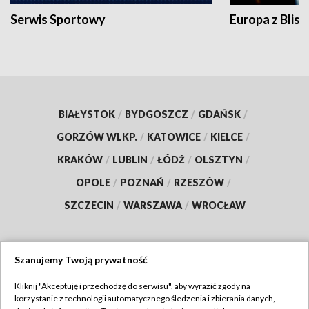
Serwis Sportowy
Europa z Blisk
BIAŁYSTOK
/
BYDGOSZCZ
/
GDAŃSK
/
GORZÓW WLKP.
/
KATOWICE
/
KIELCE
/
KRAKÓW
/
LUBLIN
/
ŁÓDŹ
/
OLSZTYN
/
OPOLE
/
POZNAŃ
/
RZESZÓW
/
SZCZECIN
/
WARSZAWA
/
WROCŁAW
Szanujemy Twoją prywatność
Dołącz do nas:
Kliknij "Akceptuję i przechodzę do serwisu", aby wyrazić zgody na
korzystanie z technologii automatycznego śledzenia i zbierania danych,
TVP