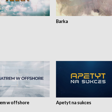
Barka
rem w offshore
Apetyt na sukces