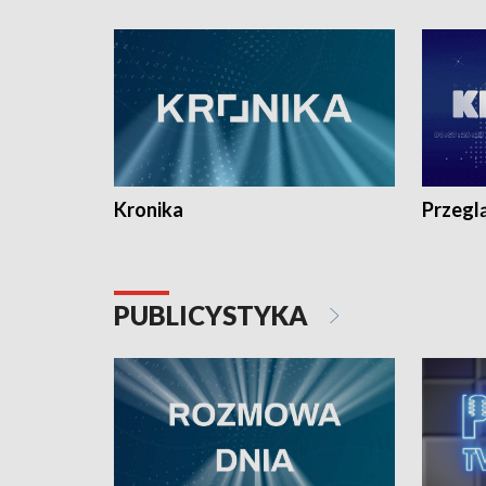
e-mail: kronika@tvp.pl.
e-mail: k
Kronika
Przegl
PUBLICYSTYKA