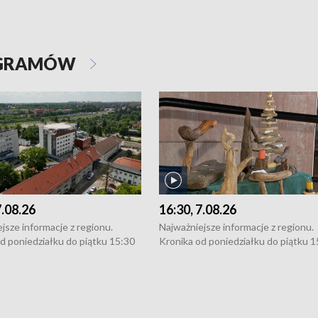
OGRAMÓW
7.08.26
16:30, 7.08.26
jsze informacje z regionu.
Najważniejsze informacje z regionu.
d poniedziałku do piątku 15:30
Kronika od poniedziałku do piątku 1
16:30 (+ rozmowa), 18:30, 21:30.
(flesz), 16:30 (+ rozmowa), 18:30, 21
y i święta 15:30 i 16:30
W weekendy i święta 15:30 i 16:30
8:30 i 21:30. Dziennikarze czekają
(flesz), 18:30 i 21:30. Dziennikarze c
a zgłoszenia: Szczecin - tel. 91-
na Państwa zgłoszenia: Szczecin - te
0, Koszalin - tel. 94-34-50-054,
4 8-10-400, Koszalin - tel. 94-34-50