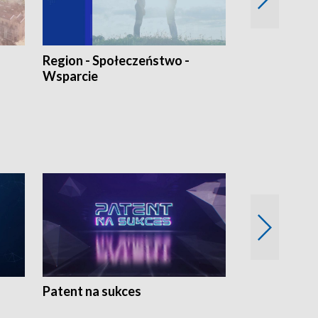
Region - Społeczeństwo -
Bez Barier
Wsparcie
Patent na sukces
Rolnictwo w 