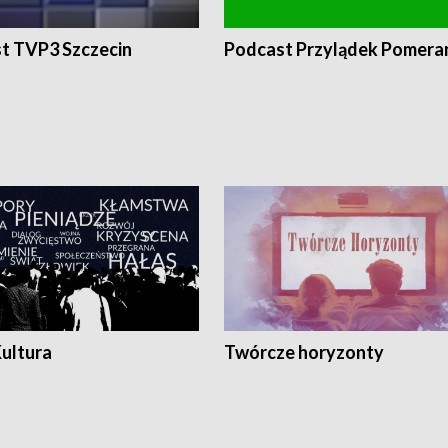
t TVP3 Szczecin
Podcast Przylądek Pomera
Kultura
Twórcze horyzonty