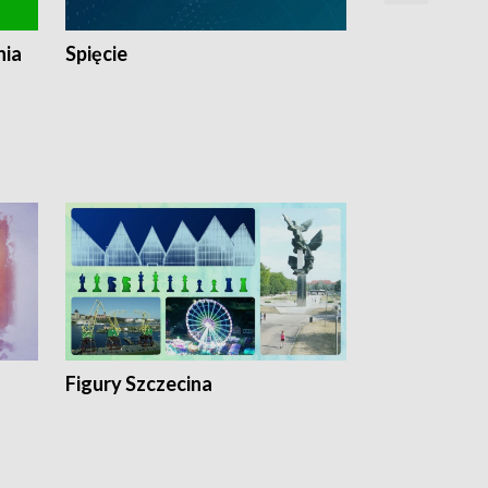
nia
Spięcie
Niedziałkow
Figury Szczecina