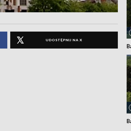
UDOSTĘPNIJ NA X
B
B