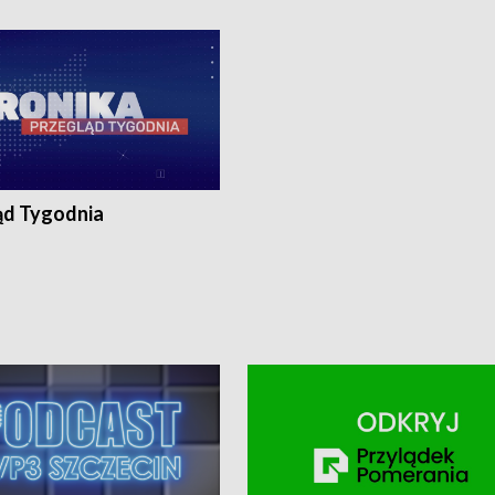
ronika@tvp.pl.
e-mail: kronika@tvp.pl.
ąd Tygodnia