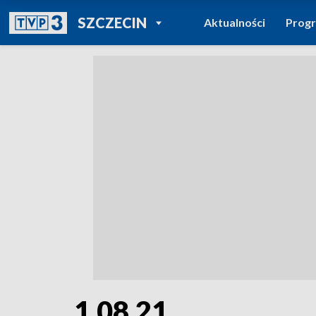
POWRÓT DO
SZCZECIN
Aktualności
Prog
TVP REGIONY
1.08.21