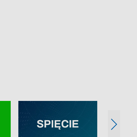
e-mail: kronika@tvp.pl.
e-mail: kronika@t