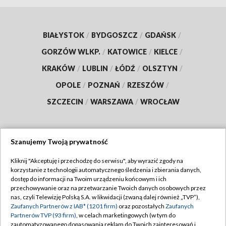
BIAŁYSTOK
/
BYDGOSZCZ
/
GDAŃSK
/
GORZÓW WLKP.
/
KATOWICE
/
KIELCE
/
KRAKÓW
/
LUBLIN
/
ŁÓDŹ
/
OLSZTYN
/
OPOLE
/
POZNAŃ
/
RZESZÓW
/
SZCZECIN
/
WARSZAWA
/
WROCŁAW
Szanujemy Twoją prywatność
Dołącz do nas:
Kliknij "Akceptuję i przechodzę do serwisu", aby wyrazić zgody na
korzystanie z technologii automatycznego śledzenia i zbierania danych,
TVP
dostęp do informacji na Twoim urządzeniu końcowym i ich
Abonament TVP
przechowywanie oraz na przetwarzanie Twoich danych osobowych przez
Regulamin TVP
nas, czyli Telewizję Polską S.A. w likwidacji (zwaną dalej również „TVP”),
Emisja w TVP
Polityka prywatności
Zaufanych Partnerów z IAB* (1201 firm)
oraz pozostałych
Zaufanych
Partnerów TVP (93 firm)
, w celach marketingowych (w tym do
Centrum informacji TVP
Moje zgody
zautomatyzowanego dopasowania reklam do Twoich zainteresowań i