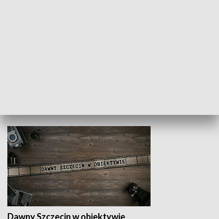
Z indeksem w ręku
Droga po suk
HISTORIA
Dawny Szczecin w obiektywie