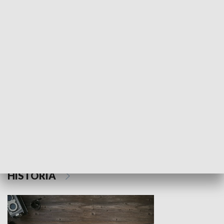
NAUKA I EDUKACJA
Z indeksem w ręku
Droga po suk
HISTORIA