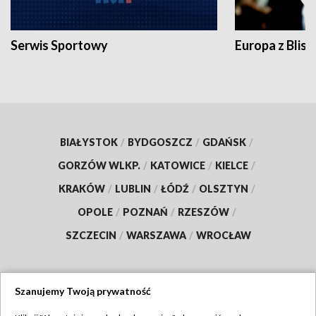
Serwis Sportowy
Europa z Blisk
BIAŁYSTOK
/
BYDGOSZCZ
/
GDAŃSK
/
GORZÓW WLKP.
/
KATOWICE
/
KIELCE
/
KRAKÓW
/
LUBLIN
/
ŁÓDŹ
/
OLSZTYN
/
OPOLE
/
POZNAŃ
/
RZESZÓW
/
SZCZECIN
/
WARSZAWA
/
WROCŁAW
Szanujemy Twoją prywatność
Dołącz do nas: