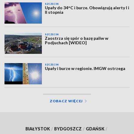
SZCZECIN
Upały do 34°C i burze. Obowiązują alerty I i
II stopnia
SZCZECIN
Zaostrza się spór o bazę paliw w
Podjuchach [WIDEO]
SZCZECIN
Upały i burze w regionie. IMGW ostrzega
ZOBACZ WIĘCEJ
BIAŁYSTOK
/
BYDGOSZCZ
/
GDAŃSK
/