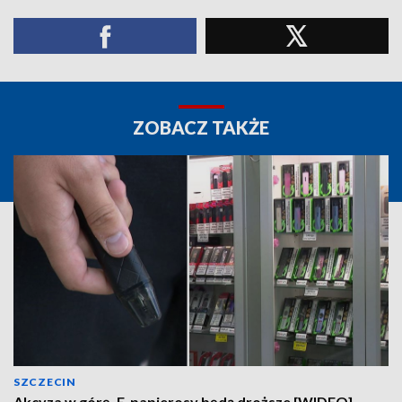
ZOBACZ TAKŻE
SZCZECIN
Akcyza w górę. E-papierosy będą droższe [WIDEO]