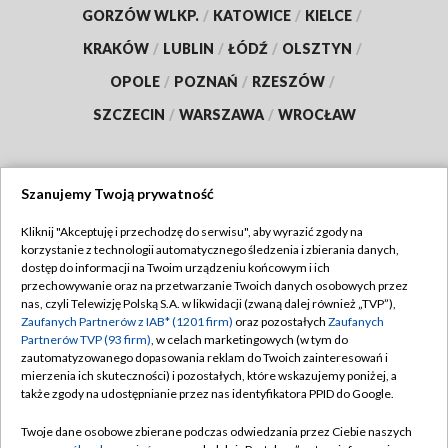
GORZÓW WLKP.
/
KATOWICE
/
KIELCE
/
KRAKÓW
/
LUBLIN
/
ŁÓDŹ
/
OLSZTYN
/
OPOLE
/
POZNAŃ
/
RZESZÓW
/
SZCZECIN
/
WARSZAWA
/
WROCŁAW
Szanujemy Twoją prywatność
Dołącz do nas:
Kliknij "Akceptuję i przechodzę do serwisu", aby wyrazić zgody na
korzystanie z technologii automatycznego śledzenia i zbierania danych,
TVP
dostęp do informacji na Twoim urządzeniu końcowym i ich
Abonament TVP
przechowywanie oraz na przetwarzanie Twoich danych osobowych przez
Regulamin TVP
nas, czyli Telewizję Polską S.A. w likwidacji (zwaną dalej również „TVP”),
Emisja w TVP
Polityka prywatności
Zaufanych Partnerów z IAB* (1201 firm)
oraz pozostałych
Zaufanych
Partnerów TVP (93 firm)
, w celach marketingowych (w tym do
Centrum informacji TVP
Moje zgody
zautomatyzowanego dopasowania reklam do Twoich zainteresowań i
mierzenia ich skuteczności) i pozostałych, które wskazujemy poniżej, a
Naziemna Telewizja Cyfrowa
Pomoc
także zgody na udostępnianie przez nas identyfikatora PPID do Google.
Sklep TVP
Biuro reklamy
Twoje dane osobowe zbierane podczas odwiedzania przez Ciebie naszych
Rada Programowa