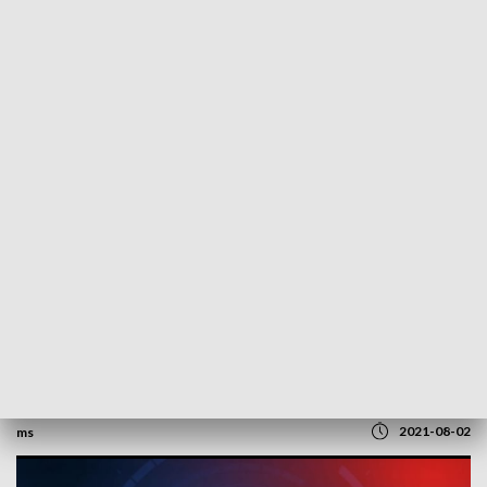
POWRÓT DO
SZCZECIN
TVP REGIONY
Remont kolegiaty w Stargardzie.
Rozmowa z ks. dr. Andrzejem Posadzym
[WIDEO]
2021-08-02
ms