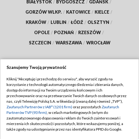
BIAŁYSTOK
/
BYDGOSZCZ
/
GDAŃSK
/
GORZÓW WLKP.
/
KATOWICE
/
KIELCE
/
KRAKÓW
/
LUBLIN
/
ŁÓDŹ
/
OLSZTYN
/
OPOLE
/
POZNAŃ
/
RZESZÓW
/
SZCZECIN
/
WARSZAWA
/
WROCŁAW
Szanujemy Twoją prywatność
Dołącz do nas:
Kliknij "Akceptuję i przechodzę do serwisu", aby wyrazić zgody na
korzystanie z technologii automatycznego śledzenia i zbierania danych,
TVP
dostęp do informacji na Twoim urządzeniu końcowym i ich
Abonament TVP
przechowywanie oraz na przetwarzanie Twoich danych osobowych przez
Regulamin TVP
nas, czyli Telewizję Polską S.A. w likwidacji (zwaną dalej również „TVP”),
Emisja w TVP
Polityka prywatności
Zaufanych Partnerów z IAB* (1201 firm)
oraz pozostałych
Zaufanych
Partnerów TVP (93 firm)
, w celach marketingowych (w tym do
Centrum informacji TVP
Moje zgody
zautomatyzowanego dopasowania reklam do Twoich zainteresowań i
mierzenia ich skuteczności) i pozostałych, które wskazujemy poniżej, a
Naziemna Telewizja Cyfrowa
Pomoc
także zgody na udostępnianie przez nas identyfikatora PPID do Google.
Sklep TVP
Biuro reklamy