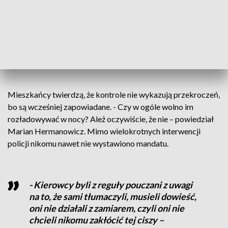
- Po kontrolach, które już były, ilość
decybeli w dzień 55, a w nocy 45. Nie były
w czasie kontroli przekroczone –
informuje Marian Hermanowicz, starosta
koszaliński.
Mieszkańcy twierdzą, że kontrole nie wykazują przekroczeń,
bo są wcześniej zapowiadane. - Czy w ogóle wolno im
rozładowywać w nocy? Ależ oczywiście, że nie – powiedział
Marian Hermanowicz. Mimo wielokrotnych interwencji
policji nikomu nawet nie wystawiono mandatu.
- Kierowcy byli z reguły pouczani z uwagi
na to, że sami tłumaczyli, musieli dowieść,
oni nie działali z zamiarem, czyli oni nie
chcieli nikomu zakłócić tej ciszy –