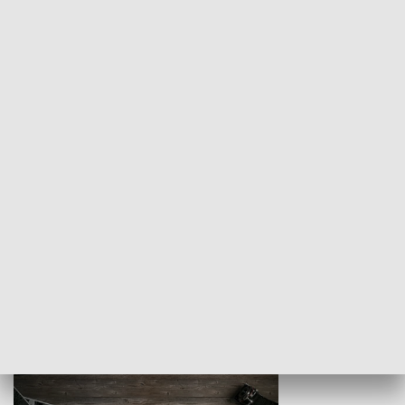
Z indeksem w ręku
Droga po suk
HISTORIA