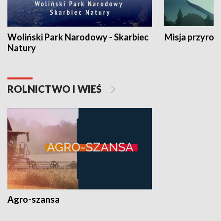
Woliński Park Narodowy - Skarbiec
Misja przyrod
Natury
ROLNICTWO I WIEŚ
Agro-szansa