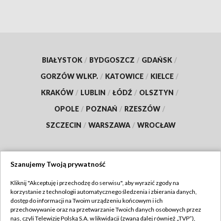
BIAŁYSTOK
/
BYDGOSZCZ
/
GDAŃSK
/
GORZÓW WLKP.
/
KATOWICE
/
KIELCE
/
KRAKÓW
/
LUBLIN
/
ŁÓDŹ
/
OLSZTYN
/
OPOLE
/
POZNAŃ
/
RZESZÓW
/
SZCZECIN
/
WARSZAWA
/
WROCŁAW
Szanujemy Twoją prywatność
Dołącz do nas:
Kliknij "Akceptuję i przechodzę do serwisu", aby wyrazić zgody na
korzystanie z technologii automatycznego śledzenia i zbierania danych,
TVP
dostęp do informacji na Twoim urządzeniu końcowym i ich
Abonament TVP
przechowywanie oraz na przetwarzanie Twoich danych osobowych przez
Regulamin TVP
nas, czyli Telewizję Polską S.A. w likwidacji (zwaną dalej również „TVP”),