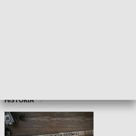
NAUKA I EDUKACJA
Z indeksem w ręku
Droga po suk
HISTORIA