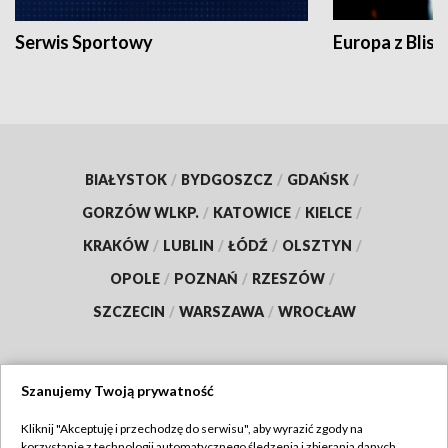
Serwis Sportowy
Europa z Blisk
BIAŁYSTOK
/
BYDGOSZCZ
/
GDAŃSK
/
GORZÓW WLKP.
/
KATOWICE
/
KIELCE
/
KRAKÓW
/
LUBLIN
/
ŁÓDŹ
/
OLSZTYN
/
OPOLE
/
POZNAŃ
/
RZESZÓW
/
SZCZECIN
/
WARSZAWA
/
WROCŁAW
Szanujemy Twoją prywatność
Dołącz do nas:
Kliknij "Akceptuję i przechodzę do serwisu", aby wyrazić zgody na
korzystanie z technologii automatycznego śledzenia i zbierania danych,