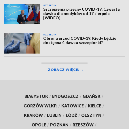
SZCZECIN
Szczepienia przeciw COVID-19. Czwarta
dawka dla medyków od 17 sierpnia
[WIDEO]
SZCZECIN
Obrona przed COVID-19. Kiedy będzie
dostępna 4 dawka szczepionki?
ZOBACZ WIĘCEJ
BIAŁYSTOK
/
BYDGOSZCZ
/
GDAŃSK
/
GORZÓW WLKP.
/
KATOWICE
/
KIELCE
/
KRAKÓW
/
LUBLIN
/
ŁÓDŹ
/
OLSZTYN
/
OPOLE
/
POZNAŃ
/
RZESZÓW
/