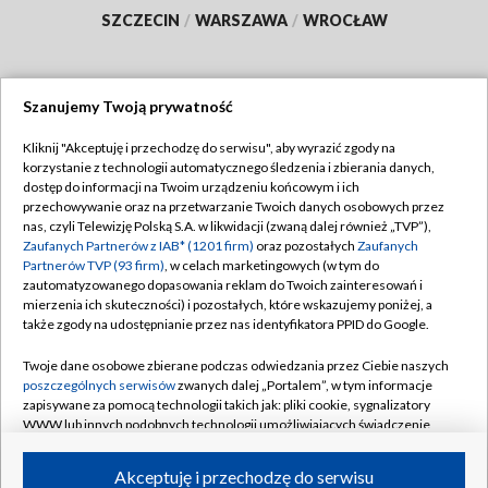
SZCZECIN
/
WARSZAWA
/
WROCŁAW
Szanujemy Twoją prywatność
Dołącz do nas:
Kliknij "Akceptuję i przechodzę do serwisu", aby wyrazić zgody na
korzystanie z technologii automatycznego śledzenia i zbierania danych,
TVP
dostęp do informacji na Twoim urządzeniu końcowym i ich
Abonament TVP
przechowywanie oraz na przetwarzanie Twoich danych osobowych przez
Regulamin TVP
nas, czyli Telewizję Polską S.A. w likwidacji (zwaną dalej również „TVP”),
Emisja w TVP
Polityka prywatności
Zaufanych Partnerów z IAB* (1201 firm)
oraz pozostałych
Zaufanych
Partnerów TVP (93 firm)
, w celach marketingowych (w tym do
Centrum informacji TVP
Moje zgody
zautomatyzowanego dopasowania reklam do Twoich zainteresowań i
mierzenia ich skuteczności) i pozostałych, które wskazujemy poniżej, a
Naziemna Telewizja Cyfrowa
Pomoc
także zgody na udostępnianie przez nas identyfikatora PPID do Google.
Sklep TVP
Biuro reklamy
Twoje dane osobowe zbierane podczas odwiedzania przez Ciebie naszych
Rada Programowa
Kontakt
poszczególnych serwisów
zwanych dalej „Portalem”, w tym informacje
zapisywane za pomocą technologii takich jak: pliki cookie, sygnalizatory
System NOS
WWW lub innych podobnych technologii umożliwiających świadczenie
dopasowanych i bezpiecznych usług, personalizację treści oraz reklam,
Informacje o nadawcy
Kanały
udostępnianie funkcji mediów społecznościowych oraz analizowanie
Akceptuję i przechodzę do serwisu
ruchu w Internecie.
Program dla prasy