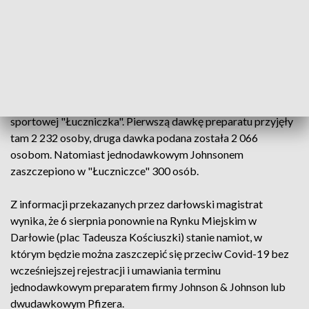
11 sierpnia. "Każdy dorosły, który jeszcze nie miał okazji się
zaszczepić, będzie mógł przyjąć jednodawkową szczepionkę
firmy Johnson&Johnson" - podał Kujaczyński. Dodał, że nie
będzie wymagana wcześniejsza rejestracja.
Przypomniał, że 31 lipca działalność zakończył Powszechny
Punkt Szczepień uruchomiony 1 maja w kołobrzeskiej hali
sportowej "Łuczniczka". Pierwszą dawkę preparatu przyjęły
tam 2 232 osoby, druga dawka podana została 2 066
osobom. Natomiast jednodawkowym Johnsonem
zaszczepiono w "Łuczniczce" 300 osób.
Z informacji przekazanych przez darłowski magistrat
wynika, że 6 sierpnia ponownie na Rynku Miejskim w
Darłowie (plac Tadeusza Kościuszki) stanie namiot, w
którym będzie można zaszczepić się przeciw Covid-19 bez
wcześniejszej rejestracji i umawiania terminu
jednodawkowym preparatem firmy Johnson & Johnson lub
dwudawkowym Pfizera.