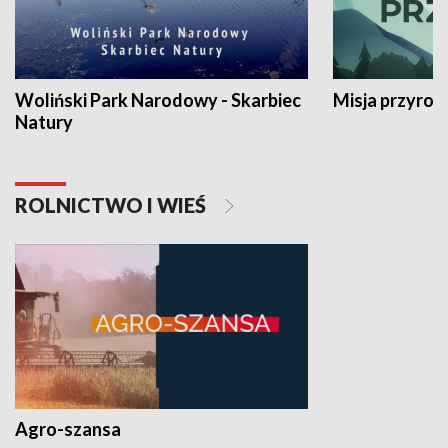
Woliński Park Narodowy - Skarbiec
Misja przyrod
Natury
ROLNICTWO I WIEŚ
Agro-szansa