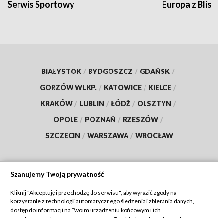
Serwis Sportowy
Europa z Blisk
BIAŁYSTOK
/
BYDGOSZCZ
/
GDAŃSK
/
GORZÓW WLKP.
/
KATOWICE
/
KIELCE
/
KRAKÓW
/
LUBLIN
/
ŁÓDŹ
/
OLSZTYN
/
OPOLE
/
POZNAŃ
/
RZESZÓW
/
SZCZECIN
/
WARSZAWA
/
WROCŁAW
Szanujemy Twoją prywatność
Dołącz do nas:
Kliknij "Akceptuję i przechodzę do serwisu", aby wyrazić zgody na
korzystanie z technologii automatycznego śledzenia i zbierania danych,
TVP
dostęp do informacji na Twoim urządzeniu końcowym i ich