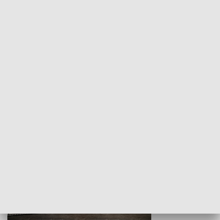
Z indeksem w ręku
Droga po suk
HISTORIA