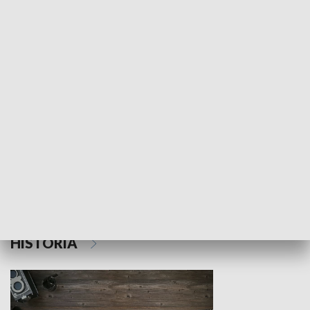
NAUKA I EDUKACJA
Z indeksem w ręku
Droga po suk
HISTORIA