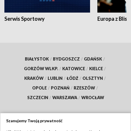
Serwis Sportowy
Europa z Blisk
BIAŁYSTOK
/
BYDGOSZCZ
/
GDAŃSK
/
GORZÓW WLKP.
/
KATOWICE
/
KIELCE
/
KRAKÓW
/
LUBLIN
/
ŁÓDŹ
/
OLSZTYN
/
OPOLE
/
POZNAŃ
/
RZESZÓW
/
SZCZECIN
/
WARSZAWA
/
WROCŁAW
Szanujemy Twoją prywatność
Dołącz do nas: