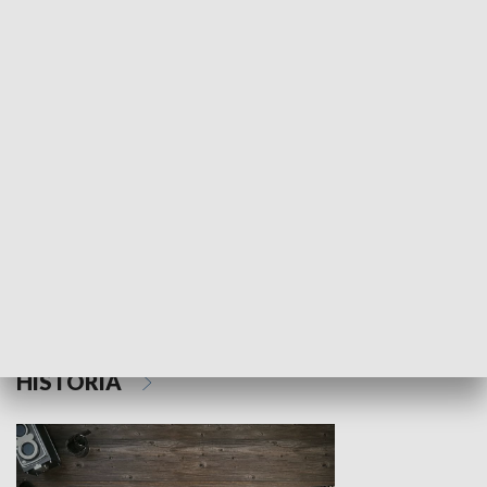
NAUKA I EDUKACJA
Z indeksem w ręku
Droga po suk
HISTORIA