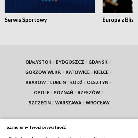
Serwis Sportowy
Europa z Blisk
BIAŁYSTOK
/
BYDGOSZCZ
/
GDAŃSK
/
GORZÓW WLKP.
/
KATOWICE
/
KIELCE
/
KRAKÓW
/
LUBLIN
/
ŁÓDŹ
/
OLSZTYN
/
OPOLE
/
POZNAŃ
/
RZESZÓW
/
SZCZECIN
/
WARSZAWA
/
WROCŁAW
Szanujemy Twoją prywatność
Dołącz do nas: