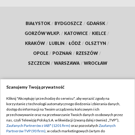
BIAŁYSTOK
/
BYDGOSZCZ
/
GDAŃSK
/
GORZÓW WLKP.
/
KATOWICE
/
KIELCE
/
KRAKÓW
/
LUBLIN
/
ŁÓDŹ
/
OLSZTYN
/
OPOLE
/
POZNAŃ
/
RZESZÓW
/
SZCZECIN
/
WARSZAWA
/
WROCŁAW
Szanujemy Twoją prywatność
Dołącz do nas:
Kliknij "Akceptuję i przechodzę do serwisu", aby wyrazić zgody na
korzystanie z technologii automatycznego śledzenia i zbierania danych,
TVP
dostęp do informacji na Twoim urządzeniu końcowym i ich
Abonament TVP
przechowywanie oraz na przetwarzanie Twoich danych osobowych przez
Regulamin TVP
nas, czyli Telewizję Polską S.A. w likwidacji (zwaną dalej również „TVP”),
Emisja w TVP
Polityka prywatności
Zaufanych Partnerów z IAB* (1201 firm)
oraz pozostałych
Zaufanych
Partnerów TVP (93 firm)
, w celach marketingowych (w tym do
Centrum informacji TVP