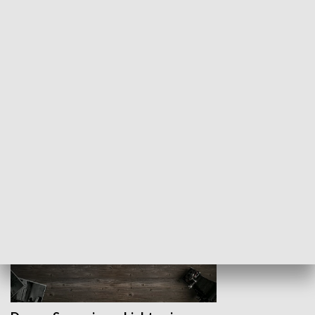
Z indeksem w ręku
Droga po suk
HISTORIA