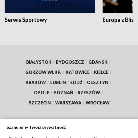
Serwis Sportowy
Europa z Blisk
BIAŁYSTOK
/
BYDGOSZCZ
/
GDAŃSK
/
GORZÓW WLKP.
/
KATOWICE
/
KIELCE
/
KRAKÓW
/
LUBLIN
/
ŁÓDŹ
/
OLSZTYN
/
OPOLE
/
POZNAŃ
/
RZESZÓW
/
SZCZECIN
/
WARSZAWA
/
WROCŁAW
Szanujemy Twoją prywatność
Dołącz do nas: