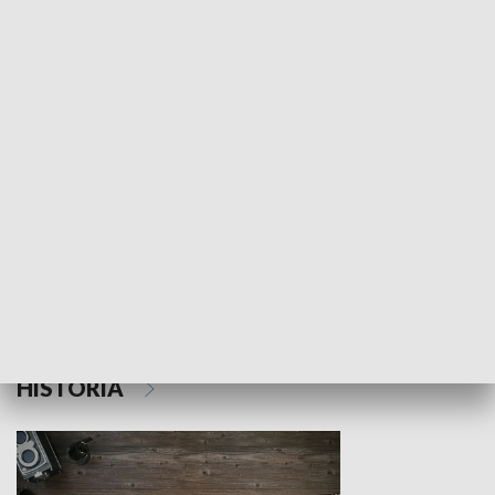
NAUKA I EDUKACJA
Z indeksem w ręku
Droga po suk
HISTORIA