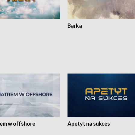
Barka
rem w offshore
Apetyt na sukces