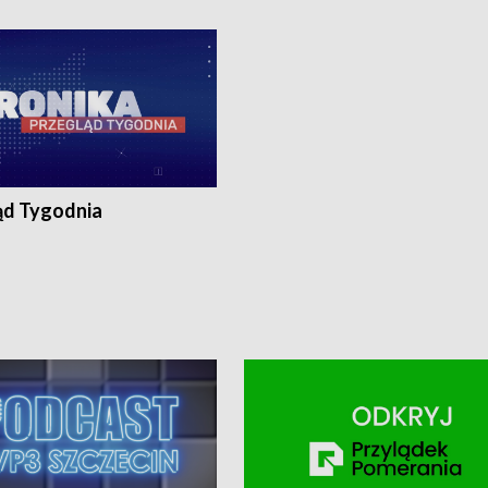
ronika@tvp.pl.
e-mail: kronika@tvp.pl.
ąd Tygodnia