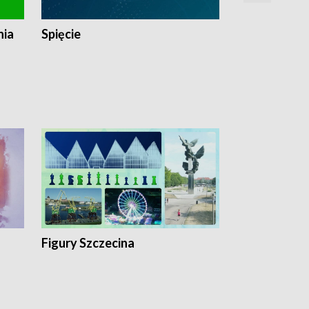
nia
Spięcie
Niedziałkow
Figury Szczecina