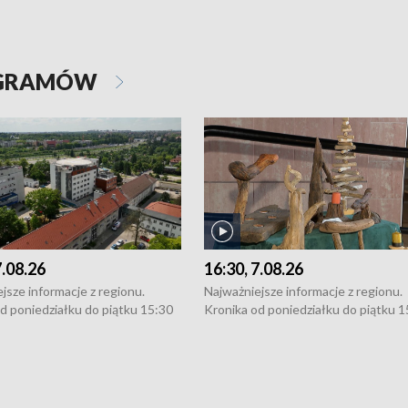
OGRAMÓW
7.08.26
16:30, 7.08.26
jsze informacje z regionu.
Najważniejsze informacje z regionu.
d poniedziałku do piątku 15:30
Kronika od poniedziałku do piątku 1
16:30 (+ rozmowa), 18:30, 21:30.
(flesz), 16:30 (+ rozmowa), 18:30, 21
y i święta 15:30 i 16:30
W weekendy i święta 15:30 i 16:30
8:30 i 21:30. Dziennikarze czekają
(flesz), 18:30 i 21:30. Dziennikarze c
a zgłoszenia: Szczecin - tel. 91-
na Państwa zgłoszenia: Szczecin - te
0, Koszalin - tel. 94-34-50-054,
4 8-10-400, Koszalin - tel. 94-34-50