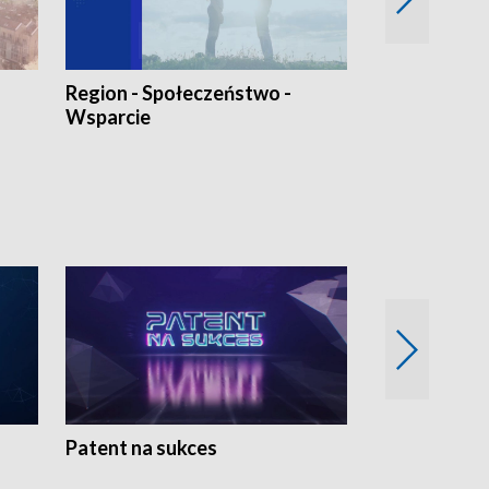
Region - Społeczeństwo -
Bez Barier
Wsparcie
Patent na sukces
Rolnictwo w 