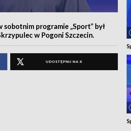
w sobotnim programie „Sport” był
 Skrzypulec w Pogoni Szczecin.
S
UDOSTĘPNIJ NA X
S