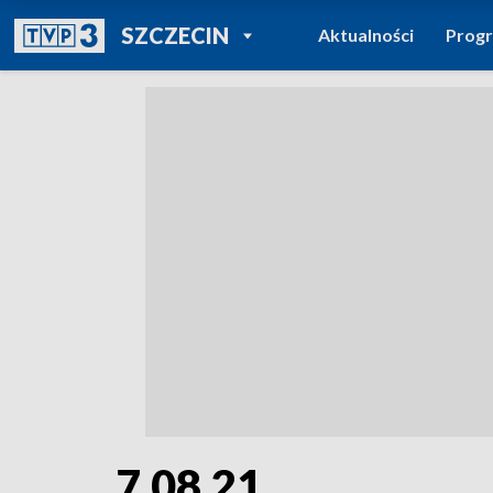
POWRÓT DO
SZCZECIN
Aktualności
Prog
TVP REGIONY
7.08.21