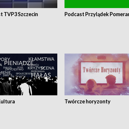
t TVP3 Szczecin
Podcast Przylądek Pomera
Kultura
Twórcze horyzonty