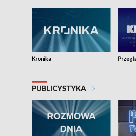
e-mail: kronika@tvp.pl.
e-mail: k
Kronika
Przegl
PUBLICYSTYKA