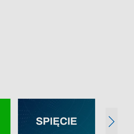
e-mail: kronika@tvp.pl.
e-mail: kronika@t